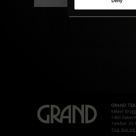
Deny
GRAND TEA
Mikkel Bryg
1460 Køben
Telefon: 33 
Tog, bus og 