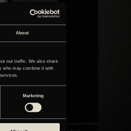
Telefon: 33 18 11 65
Marketing og distribution
Mette Søgaard
distribution@camerafilm.dk
About
Agnete Juul
agnete@camerafilm.dk
Christel Becker
se our traffic. We also share
christel@camerafilm.dk
ers who may combine it with
Direktør
 services.
Kim Foss
kim@camerafilm.dk
Telefon: 33 18 11 60
Marketing
Bogholderi
Christina Christiansen
christina@grandteatret.dk