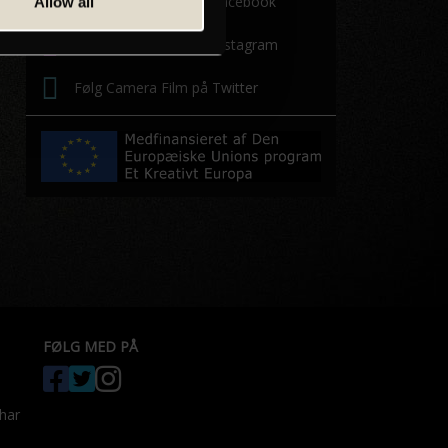
Følg Camera Film på Facebook
Allow all
Følg Camera Film på Instagram
Følg Camera Film på Twitter
FØLG MED PÅ
 har