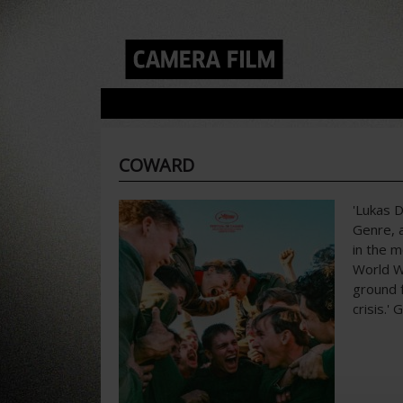
COWARD
'Lukas D
Genre, a
in the m
World Wa
ground f
crisis.'