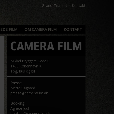
Grand Teatret
Kontakt
EDE FILM
OM CAMERA FILM
KONTAKT
Mikkel Bryggers Gade 8
1460 København K
Tog, bus og bil
Presse
Mette Søgaard
presse@camerafilm.dk
Booking
Agnete Juul
booking@camerafilm.dk