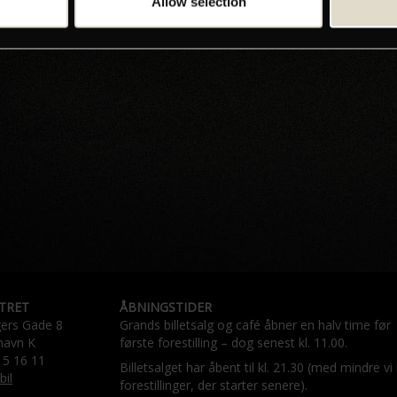
Allow selection
TRET
ÅBNINGSTIDER
gers Gade 8
Grands billetsalg og café åbner en halv time før
havn K
første forestilling – dog senest kl. 11.00.
15 16 11
Billetsalget har åbent til kl. 21.30 (med mindre vi
bil
forestillinger, der starter senere).