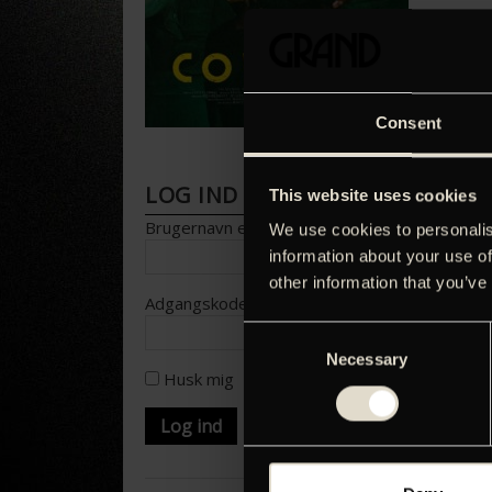
Consent
LOG IND FOR AT HENTE PRESS
This website uses cookies
Brugernavn eller e-mailadresse
We use cookies to personalis
information about your use of
other information that you’ve
Adgangskode
Consent
Necessary
Selection
Husk mig