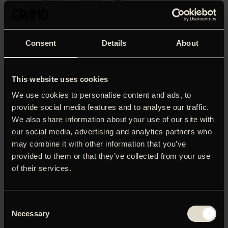
Consent
Details
About
Efter det sort-hvide mesterstykke ’Frantz’ er François
Ozon tilbage med kulørt, fermt eksekveret og ganske
fugtig frækkert, hvis hovedperson er den skrøbelige Chloë
This website uses cookies
(Marine Vacth), som forelsker sig i sin psykiater, Paul
(Jérémie Renier). Den umiddelbart renskurede mand
We use cookies to personalise content and ads, to
gemmer på sin helt egen hemmelighed, og snart sendes
provide social media features and to analyse our traffic.
Chloë på opdagelse i sit eget begær. ’Der er ikke den
We also share information about your use of our site with
frækhed, Ozon ikke tillader sig i sin mest vovede film i
our social media, advertising and analytics partners who
mange år,’ skrev Politikens Kim Skotte fra Cannes. Ozons
may combine it with other information that you’ve
psyko(sex)thriller bygger på en fortælling af Joyce Carol
provided to them or that they’ve collected from your use
Oates.
of their services.
LOG IND FOR AT HENTE
Consent
PRESSEMATERIALE
Necessary
Selection
Brugernavn eller e-mailadresse