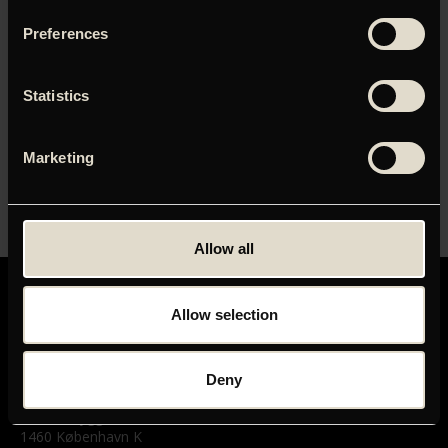
Preferences
Adgangskode
Statistics
Husk mig
Marketing
Allow all
Allow selection
Deny
GRAND TEATRET
Mikkel Bryggers Gade 8
1460 København K