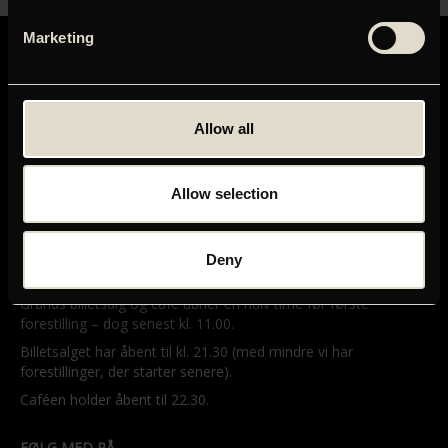
Marketing
Allow all
GRAND TEATRET
Mikkel Bryggers Gade 8
Allow selection
1460 København K
Telefon: 33 15 16 11
Tog, bus og bil
Deny
ÅBNINGSTIDER
Grands billetsalg og café åbner en halv time før første
forestilling – dog senest kl. 11.00.
Billetsalget har åbent til kl. 21.30 (med mindre vi har
forestillinger, der starter senere).
Caféen holder åbent til 22.30.
FØLG MED PÅ