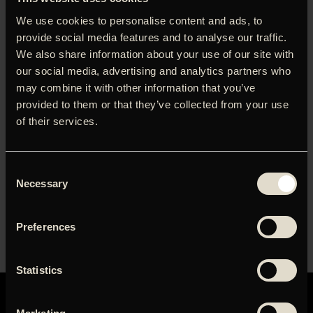
We use cookies to personalise content and ads, to
provide social media features and to analyse our traffic.
LOG IND FOR AT HENTE
We also share information about your use of our site with
PRESSEMATERIALE
our social media, advertising and analytics partners who
Brugernavn eller e-mailadresse
may combine it with other information that you’ve
provided to them or that they’ve collected from your use
of their services.
Adgangskode
Consent
Necessary
Husk mig
Selection
Preferences
Statistics