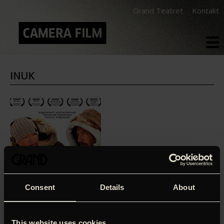
Grand Teatret
Kontakt
INUK
Consent
Details
About
This website uses cookies