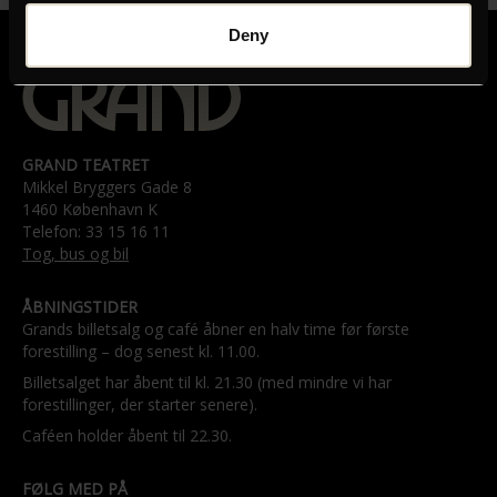
Deny
GRAND TEATRET
Mikkel Bryggers Gade 8
1460 København K
Telefon: 33 15 16 11
Tog, bus og bil
ÅBNINGSTIDER
Grands billetsalg og café åbner en halv time før første
forestilling – dog senest kl. 11.00.
Billetsalget har åbent til kl. 21.30 (med mindre vi har
forestillinger, der starter senere).
Caféen holder åbent til 22.30.
FØLG MED PÅ