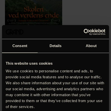
’Skolen ved verdens ende’ hedder filmen, og det er ikke
helt forkert, for Lunana er vitterligt den fjerneste dal i det
bhutanske Himalaya – otte dagvandringer fra nærmeste by
og uden elektricitet, internet og hvad en moderne bybo
Consent
Details
About
ellers måtte have brug for. Og en sådan en er Ugyen, der
bor i Bhutans hovedstad Thimphu, men egentlig drømmer
om at flytte til Australien og gøre karriere som musiker.
This website uses cookies
Desværre har hans chef lagt helt andre planer for ham.
We use cookies to personalise content and ads, to
Som sidste led i uddannelsen udstationeres han som lærer
provide social media features and to analyse our traffic.
i Lunana. Manglen på moderne bekvemmeligheder giver
We also share information about your use of our site with
Ugyen abstinenser, men de mennesker, han møder, viser
our social media, advertising and analytics partners who
sig hurtigt at kunne opveje alle afsavn. Bhutan er kendt for
at have afløst brutto-national-produktet med en slags
may combine it with other information that you’ve
brutto-lykke-index, og det smitter – især i disse tider.
provided to them or that they’ve collected from your use
Udover sin opløftende historie og et højst charmerende
of their services.