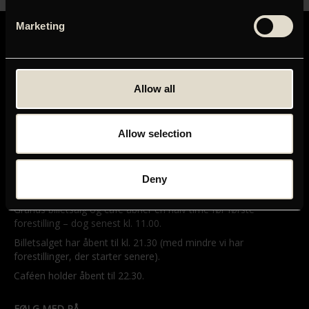
Marketing
Allow all
GRAND TEATRET
Mikkel Bryggers Gade 8
Allow selection
1460 København K
Telefon: 33 15 16 11
Tog, bus og bil
Deny
ÅBNINGSTIDER
Grands billetsalg og café åbner en halv time før første
forestilling – dog senest kl. 11.00.
Billetsalget har åbent til kl. 21.30 (med mindre vi har
forestillinger, der starter senere).
Caféen holder åbent til 22.30.
FØLG MED PÅ