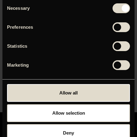
Consent
Necessary
Selection
LOG IND FOR AT HENTE
PRESSEMATERIALE
Preferences
Brugernavn eller e-mailadresse
Statistics
Adgangskode
Marketing
Husk mig
Allow all
Allow selection
Deny