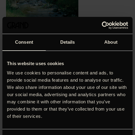
Thailandske Apichatpong Weerasethakuls prisvinder fra
Cannes er et magisk, til tider helt hypnotisk værk, der
vandt 'Juryens pris' i Cannes og blev udvalgt som
Consent
Details
About
Colombias Oscar-kandidat, for det er dér, at filmen er
optaget. Tilda Swinton spiller orkidé-entusiasten Jessica,
som er på besøg hos sin søster i Bogotá. En tidlig morgen
This website uses cookies
vækkes hun af et voldsomt brag, men efterfølgende viser
We use cookies to personalise content and ads, to
det sig, at hun var den eneste, som hørte lyden. Hvad der
provide social media features and to analyse our traffic.
helt præcis er fat, forstår hverken hun eller publikum, men
We also share information about your use of our site with
Jessica må opklare gåden – bl.a. sekunderet af en
lydtekniker i byen og en arkæolog ude i junglen. Mysteriets
our social media, advertising and analytics partners who
udkomme skal vi ikke afsløre her, men Apichatpong
may combine it with other information that you’ve
Weerasethakul binder sløjfe på sin vilde historie med en af
provided to them or that they’ve collected from your use
de mest spektakulært, gåsehudsfremkaldende
of their services.
slutsekvenser, der er set på denne side af ’Breaking the
Waves’.