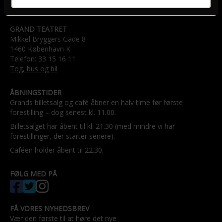
GRAND TEATRET
Mikkel Bryggers Gade 8
1460 København K
Telefon: 33 15 16 11
Tog, bus og bil
ÅBNINGSTIDER
Grands billetsalg og café åbner en halv time før første
forestilling – dog senest kl. 11.00.
Billetsalget har åbent til kl. 21.30 (med mindre vi har
forestillinger, der starter senere).
Caféen holder åbent til 22.30.
FØLG MED PÅ
FÅ VORES NYHEDSBREV
Vær den første til at høre det nye