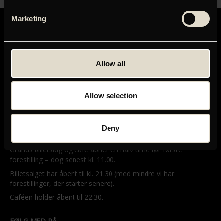
Marketing
Allow all
GRAND TEATRET
Mikkel Bryggers Gade 8
Allow selection
1460 København K
Telefon: 33 15 16 11
Tog, bus og bil
Deny
ÅBNINGSTIDER
Grands billetsalg og café åbner en halv time før første
forestilling – dog senest kl. 11.00.
Billetsalget har åbent til kl. 21.30 (med mindre vi har
forestillinger, der starter senere).
Caféen holder åbent til 22.30.
FØLG MED PÅ