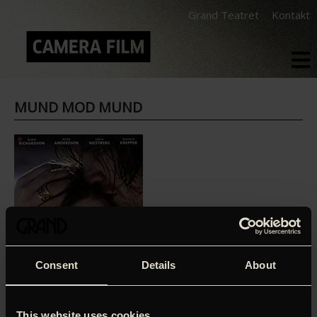
Grand Teatret
Kontakt
MUND MOD MUND
Consent
Details
About
This website uses cookies