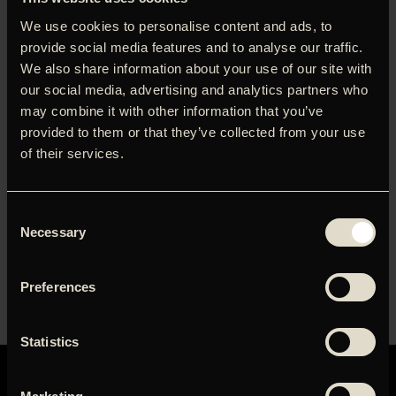
We use cookies to personalise content and ads, to
provide social media features and to analyse our traffic.
LOG IND FOR AT HENTE
We also share information about your use of our site with
PRESSEMATERIALE
our social media, advertising and analytics partners who
Brugernavn eller e-mailadresse
may combine it with other information that you’ve
provided to them or that they’ve collected from your use
of their services.
Adgangskode
Consent
Necessary
Husk mig
Selection
Preferences
Statistics