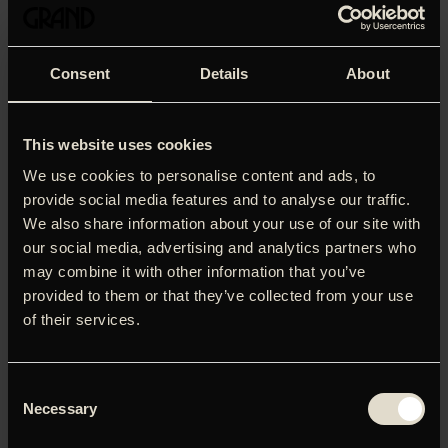
Consent
Details
About
Fortiden kolliderer med vores prekære nutid i Steve
McQueens monumentale dokumentar baseret på Bianca
Stigters 'Atlas of an Occupied City (Amsterdam 1940-
This website uses cookies
1945)'. Steve McQueen (som vandt Oscar for '12 Years a
We use cookies to personalise content and ads, to
Slave') følger to spor: En tilbundsgående skildring af den
provide social media features and to analyse our traffic.
nazistiske besættelse, der stadig hjemsøger instruktørens
We also share information about your use of our site with
adopterede hjemby, Amsterdam, og en levende rejse
gennem de sidste år med pandemi og protest. Det, som
our social media, advertising and analytics partners who
fremmanes, er på én gang nedslående og livsbekræftende,
may combine it with other information that you’ve
en ekspansiv meditation over erindring, nutid og fremtid.
provided to them or that they’ve collected from your use
of their services.
LOG IND FOR AT HENTE
PRESSEMATERIALE
Consent
Necessary
Selection
Brugernavn eller e-mailadresse