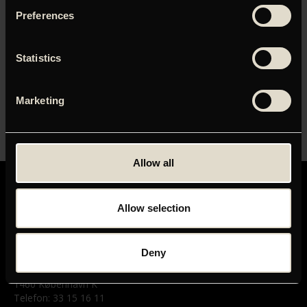
Preferences
Adgangskode
Statistics
Husk mig
Marketing
Allow all
Allow selection
Deny
GRAND TEATRET
Mikkel Bryggers Gade 8
1460 København K
Telefon: 33 15 16 11