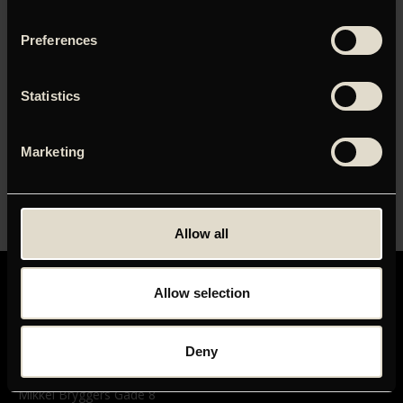
Brugernavn eller e-mailadresse
Preferences
Adgangskode
Statistics
Husk mig
Marketing
Allow all
Allow selection
Deny
GRAND TEATRET
Mikkel Bryggers Gade 8