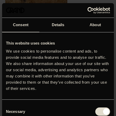
1936. Mens landsbyer over hele det britiske
Consent
Details
About
mandatområde i Palæstina rejser sig mod det britiske
kolonistyre, navigerer Yusuf mellem sit landlige hjem og
Jerusalems rastløse energi. Men historien er svær at
This website uses cookies
undfly. Med et stigende antal jødiske immigranter, der
We use cookies to personalise content and ads, to
flygter fra antisemitisme i Europa, og en palæstinensisk
provide social media features and to analyse our traffic.
befolkning, som samler sig i den største og længstvarende
We also share information about your use of our site with
opstand mod Storbritanniens 30-årige herredømme, står
både det britiske imperium og hele regionens fremtid
our social media, advertising and analytics partners who
snart for skud. I hovedrollerne ses blandt andre Hiam
may combine it with other information that you’ve
Abbass, Kamel El Basha og Jeremy Irons. ’Oscar-Worthy
provided to them or that they’ve collected from your use
Palestinian Narratives,’ skriver the New York Times.
of their services.
LOG IND FOR AT HENTE
Consent
PRESSEMATERIALE
Necessary
Selection