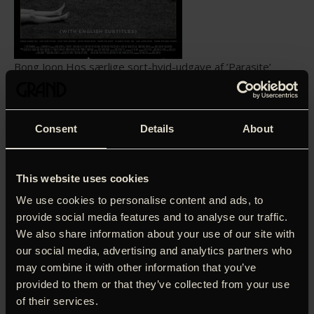
Bong Joon Hos særlige sort-hvid-udgave af ’Parasite’
havde verdenspremiere på filmfestivalen i Rotterdam i
januar, men faktisk havde instruktøren sin sort-hvide
version klar allerede inden den ’rigtige’ version af filmen
havde verdenspremiere i Cannes (hvor den som bekendt
Consent
Details
About
endte med at løbe med Guldpalmerne). Så selvom
publikum ikke ligefrem måtte mangle undskyldninger for at
se ’Parasite’ – en af de seneste års suverænt bedst
This website uses cookies
anmeldte film – hverken anden eller tredje gang, så lover
We use cookies to personalise content and ads, to
instruktøren, at der venter en helt anden oplevelse i sort-
provide social media features and to analyse our traffic.
hvid. Op til den amerikanske premiere præsenterede Bong
We also share information about your use of our site with
Joon Ho filmen som følger: »Det bliver fascinerende at se,
hvordan seeroplevelsen ændres, når en identisk film
our social media, advertising and analytics partners who
præsenteres i sort og hvid. Jeg så den sort og hvide
may combine it with other information that you’ve
version to gange, og første gang gav den mig en underlig
provided to them or that they’ve collected from your use
fornemmelse af, at jeg fik fortalt en fabel og at jeg så en
of their services.
film fra gamle dage. Anden gang jeg så den, føltes det,