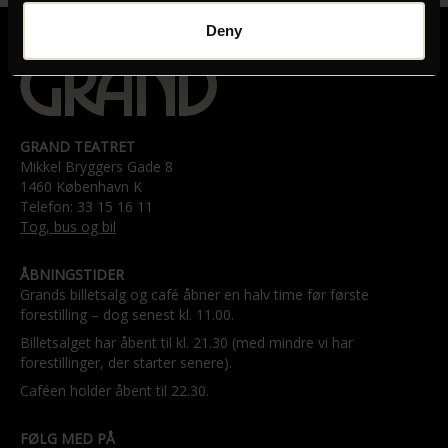
Deny
GRAND TEATRET
Mikkel Bryggers Gade 8
1460 København K
Telefon: 33 15 16 11
Tog, bus og bil
ÅBNINGSTIDER
Grands billetsalg og café åbner en halv time før første
forestilling – dog senest kl. 11.00.
Billetsalget har åbent til kl. 21.30 (med mindre vi har
forestillinger, der starter senere).
Caféen holder åbent til 22.30.
FØLG MED PÅ