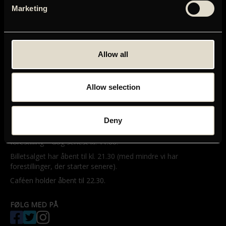
Marketing
Allow all
GRAND TEATRET
Mikkel Bryggers Gade 8
1460 København K
Telefon: 33 15 16 11
Allow selection
Tog, bus og bil
Deny
ÅBNINGSTIDER
Grands billetsalg og café åbner en halv time før første
forestilling – dog senest kl. 11.00.
Billetsalget har åbent til kl. 21.30 (med mindre vi har
forestillinger, der starter senere).
Caféen holder åbent til 22.30.
FØLG MED PÅ