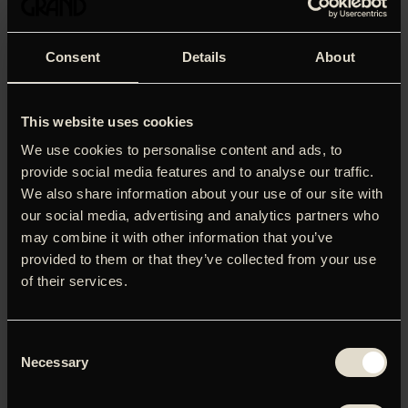
Consent
Details
About
'Sommeren ’85' er et lidenskabeligt drama svøbt i en
nostalgisk brise fra Normandiets kyst. Den skibbrudne
This website uses cookies
Alexis reddes heltemodigt af den lidt ældre David. Alexis
har mødt sine drømmes bedste ven, men vil drømmen
We use cookies to personalise content and ads, to
vare længere end én sommer, sommeren ’85? Den franske
provide social media features and to analyse our traffic.
veteran François Ozon ('Selv i de bedste hjem', 'Frantz',
We also share information about your use of our site with
'Gud være lovet') har instrueret 'Sommeren ’85', der var
our social media, advertising and analytics partners who
udtaget som del af det officielle festivalprogram på
may combine it with other information that you’ve
Cannes Festivalen i 2020.
provided to them or that they’ve collected from your use
of their services.
LOG IND FOR AT HENTE
PRESSEMATERIALE
Consent
Brugernavn eller e-mailadresse
Necessary
Selection