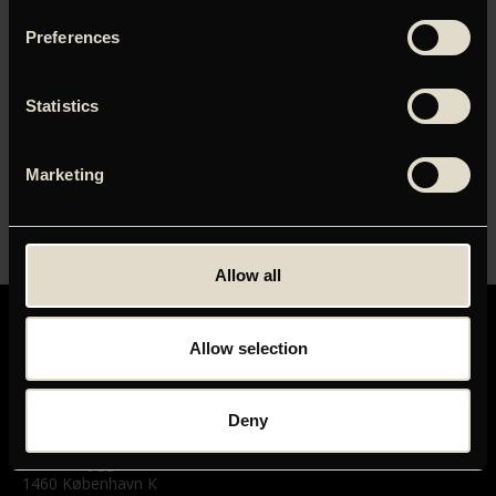
Preferences
Adgangskode
Statistics
Husk mig
Marketing
Allow all
Allow selection
Deny
GRAND TEATRET
Mikkel Bryggers Gade 8
1460 København K