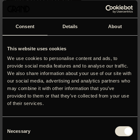
Consent
Details
About
Vinderen af Juryens pris i Cannes og Tysklands Oscar-
kandidat er lige dele ‘Heimat’ og Haneke: En livsfrise, der
skildrer fire kvinders liv på en tysk gård. Filmen følger Alma,
This website uses cookies
Erika, Angelika og Lenka, der tilhører forskellige
generationer, men alle er ofre for ensomhed, uskyldstab
We use cookies to personalise content and ads, to
og misogyni. Mens vi observerer dem og alle de små,
provide social media features and to analyse our traffic.
intime detaljer, der kendetegner deres liv, skrider
We also share information about your use of our site with
handlingen frem - fra 1910’erne og frem til vor tid. Med sin
our social media, advertising and analytics partners who
formelle stringens, kompromisløse historiefortælling og
may combine it with other information that you’ve
vanvittigt smukke billeder har Mascha Schilinski leveret et
provided to them or that they’ve collected from your use
brag af en film. ’Se mod solen’ er del af Filmporten.
of their services.
LOG IND FOR AT HENTE
Consent
PRESSEMATERIALE
Necessary
Selection
Brugernavn eller e-mailadresse