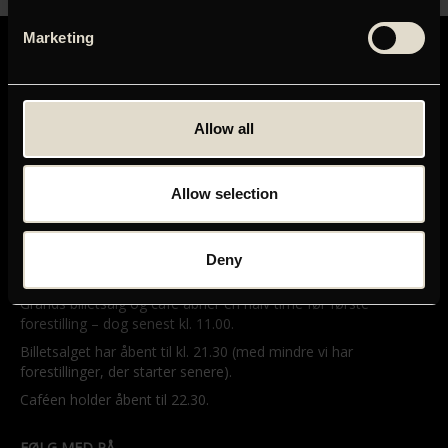
Marketing
Allow all
GRAND TEATRET
Mikkel Bryggers Gade 8
Allow selection
1460 København K
Telefon: 33 15 16 11
Tog, bus og bil
Deny
ÅBNINGSTIDER
Grands billetsalg og café åbner en halv time før første
forestilling – dog senest kl. 11.00.
Billetsalget har åbent til kl. 21.30 (med mindre vi har
forestillinger, der starter senere).
Caféen holder åbent til 22.30.
FØLG MED PÅ