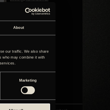
Telefon: 33 18 11 65
Marketing og distribution
Mette Søgaard
distribution@camerafilm.dk
About
Agnete Juul
agnete@camerafilm.dk
Christel Becker
se our traffic. We also share
christel@camerafilm.dk
ers who may combine it with
Direktør
 services.
Kim Foss
kim@camerafilm.dk
Telefon: 33 18 11 60
Marketing
Bogholderi
Christina Christiansen
christina@grandteatret.dk