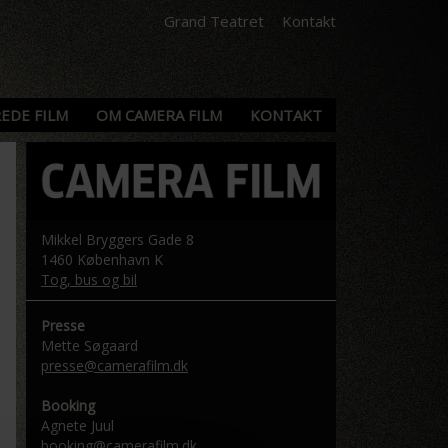
Grand Teatret
Kontakt
EDE FILM
OM CAMERA FILM
KONTAKT
Mikkel Bryggers Gade 8
1460 København K
Tog, bus og bil
Presse
Mette Søgaard
presse@camerafilm.dk
Booking
Agnete Juul
booking@camerafilm.dk