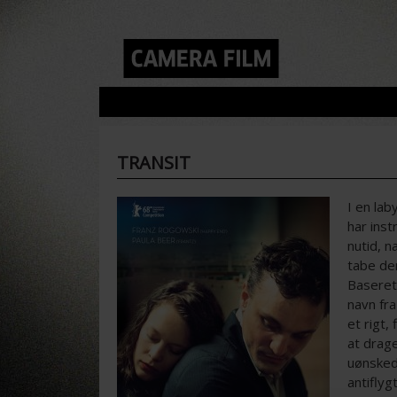
TRANSIT
I en lab
har inst
nutid, 
tabe den
Baseret
navn fra
et rigt,
at drage
uønsked
antiflyg