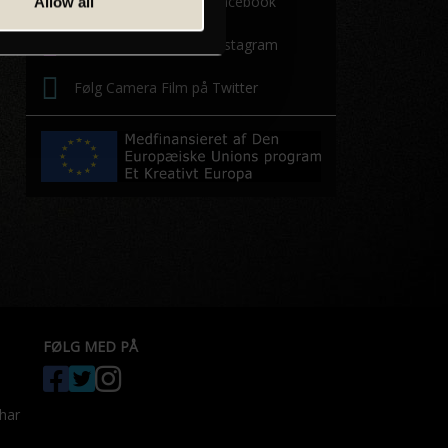
Følg Camera Film på Facebook
Allow all
Følg Camera Film på Instagram
Følg Camera Film på Twitter
FØLG MED PÅ
 har