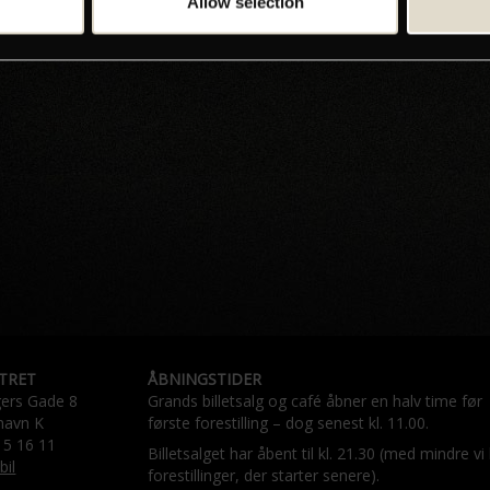
Allow selection
TRET
ÅBNINGSTIDER
gers Gade 8
Grands billetsalg og café åbner en halv time før
havn K
første forestilling – dog senest kl. 11.00.
15 16 11
Billetsalget har åbent til kl. 21.30 (med mindre vi
bil
forestillinger, der starter senere).