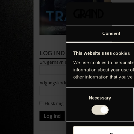
Consent
LOG IND FOR AT HENTE PRESS
This website uses cookies
Brugernavn eller e-mailadresse
We use cookies to personalis
information about your use of
other information that you’ve
Adgangskode
Consent
Necessary
Selection
Husk mig