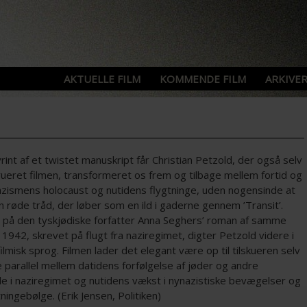
AKTUELLE FILM
KOMMENDE FILM
ARKIVER
yrint af et twistet manuskript får Christian Petzold, der også selv
rueret filmen, transformeret os frem og tilbage mellem fortid og
nazismens holocaust og nutidens flygtninge, uden nogensinde at
 røde tråd, der løber som en ild i gaderne gennem ’Transit’.
 på den tyskjødiske forfatter Anna Seghers’ roman af samme
 1942, skrevet på flugt fra naziregimet, digter Petzold videre i
 filmisk sprog. Filmen lader det elegant være op til tilskueren selv
 parallel mellem datidens forfølgelse af jøder og andre
e i naziregimet og nutidens vækst i nynazistiske bevægelser og
tningebølge. (Erik Jensen, Politiken)