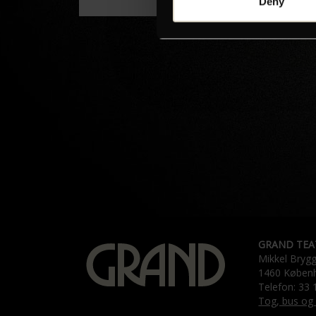
Deny
GRAND TEA
Mikkel Bryg
1460 Køben
Telefon: 33 
Tog, bus og 