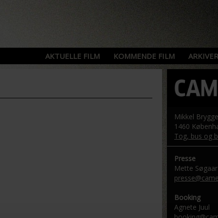
AKTUELLE FILM
KOMMENDE FILM
ARKIVER
Mikkel Brygg
1460 Københ
Tog, bus og bi
Presse
Mette Søgaar
presse@camer
Booking
Agnete Juul
booking@came