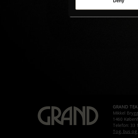
Deny
GRAND TEA
Mikkel Bryg
1460 Køben
Telefon: 33 
Tog, bus og 