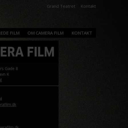
Grand Teatret
Kontakt
EDE FILM
OM CAMERA FILM
KONTAKT
ers Gade 8
avn K
l
d
afilm.dk
rafilm.dk