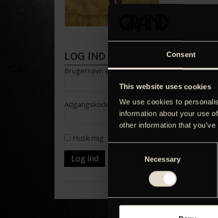
LOG IND FOR AT HENTE PRESS
Consent
Brugernavn eller e-mailadresse
This website uses cookies
We use cookies to personalis
Adgangskode
information about your use of
other information that you’ve
Husk mig
Consent
Necessary
Selection