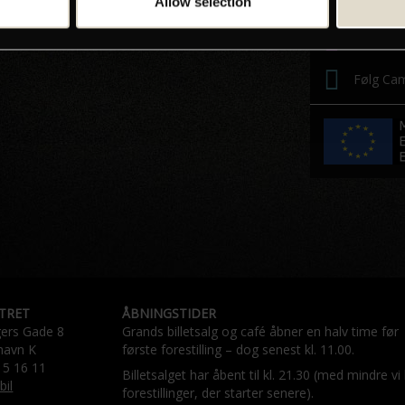
Følg Ca
Allow selection
Følg Cam
Følg Cam
TRET
ÅBNINGSTIDER
gers Gade 8
Grands billetsalg og café åbner en halv time før
havn K
første forestilling – dog senest kl. 11.00.
15 16 11
Billetsalget har åbent til kl. 21.30 (med mindre vi
bil
forestillinger, der starter senere).