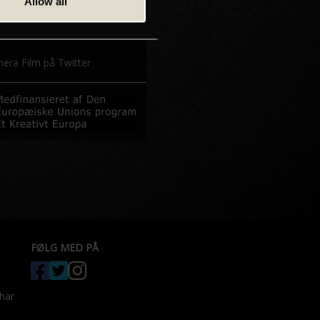
mera Film på Facebook
Allow all
era Film på Instagram
era Film på Twitter
FØLG MED PÅ
 har