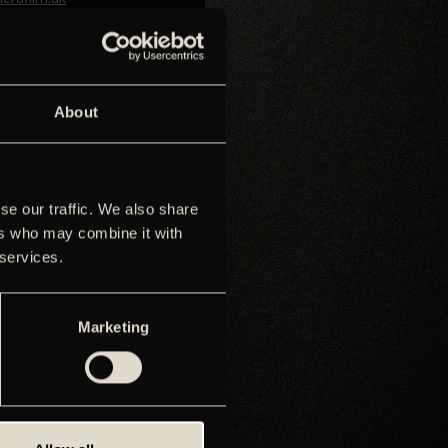
8 11 65
distribution
d
camerafilm.dk
About
afilm.dk
er
se our traffic. We also share
rafilm.dk
ers who may combine it with
 services.
lm.dk
8 11 60
Marketing
stiansen
ndteatret.dk