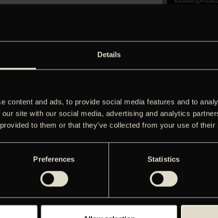
Telefon: 33 1
Marketing og 
Mette Søgaar
distribution@
EMATERIALE
Details
Agnete Juul
agnete@camer
Christel Beck
e content and ads, to provide social media features and to analy
christel@came
 our site with our social media, advertising and analytics partn
Direktør
 provided to them or that they’ve collected from your use of their
Kim Foss
kim@camerafi
Telefon: 33 1
Preferences
Statistics
Bogholderi
Christina Chri
christina@gra