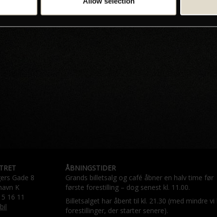
Allow selection
TRET
ÅBNINGSTIDER
gers Gade 8
Grands billetsalg og café åbner en halv time før
havn K
første forestilling – dog senest kl. 11.00.
15 16 11
Billetsalget har åbent til kl. 21.30 (med mindre vi
bil
forestillinger, der starter senere).