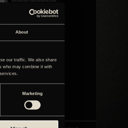
Telefon: 33 18 11 65
Marketing og distribution
Mette Søgaard
distribution@camerafilm.dk
About
Agnete Juul
agnete@camerafilm.dk
Christel Becker
se our traffic. We also share
christel@camerafilm.dk
ers who may combine it with
Direktør
 services.
Kim Foss
kim@camerafilm.dk
Telefon: 33 18 11 60
Marketing
Bogholderi
Christina Christiansen
christina@grandteatret.dk