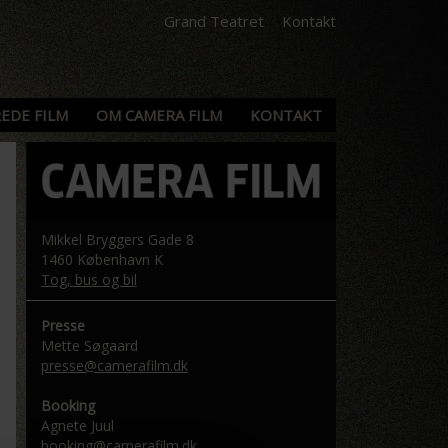
Grand Teatret
Kontakt
EDE FILM
OM CAMERA FILM
KONTAKT
Mikkel Bryggers Gade 8
1460 København K
Tog, bus og bil
Presse
Mette Søgaard
presse@camerafilm.dk
Booking
Agnete Juul
booking@camerafilm.dk