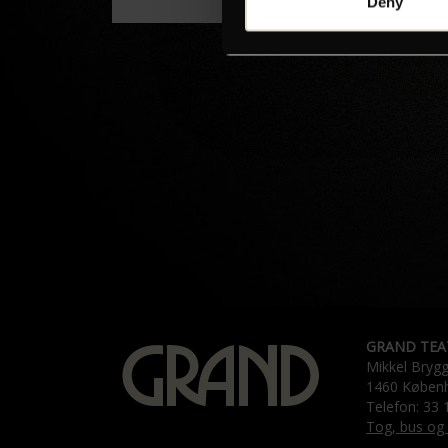
Deny
GRAND TEA
Mikkel Bryg
1460 Køben
Telefon: 33 
Tog, bus og 