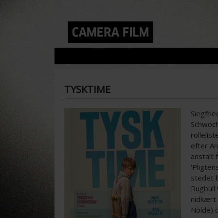
TYSKTIME
Siegfrie
Schwoch
rollelis
efter An
anstalt 
'Pligte
stedet 
Rugbüll 
nidkært
Nolde) 