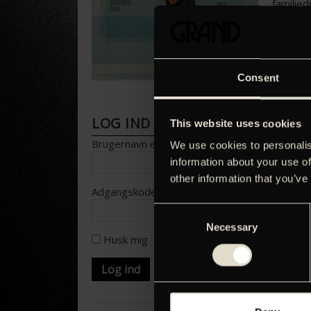
familie
beskrive
er en de
Consent
LOG IND FOR AT HENTE PRESS
This website uses cookies
Brugernavn eller e-mailadresse
We use cookies to personalis
information about your use of
other information that you’ve
Adgangskode
Consent
Necessary
Selection
Husk mig