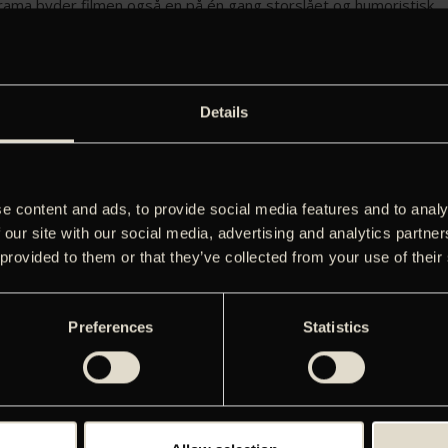
drama byder filmen også en på én gang storslået og humoristisk
lse af marsken og dens befolkning midt i krigens vanvid. Filmen
l af Filmportens program.
Details
EMATERIALE
e content and ads, to provide social media features and to analy
 our site with our social media, advertising and analytics partn
 provided to them or that they’ve collected from your use of their
Preferences
Statistics