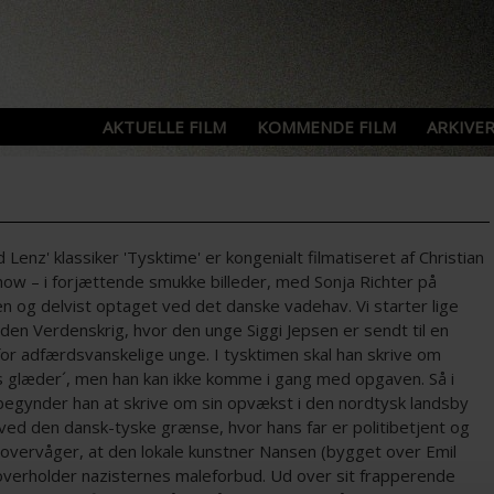
AKTUELLE FILM
KOMMENDE FILM
ARKIVER
d Lenz' klassiker 'Tysktime' er kongenialt filmatiseret af Christian
ow – i forjættende smukke billeder, med Sonja Richter på
ten og delvist optaget ved det danske vadehav. Vi starter lige
den Verdenskrig, hvor den unge Siggi Jepsen er sendt til en
for adfærdsvanskelige unge. I tysktimen skal han skrive om
ns glæder´, men han kan ikke komme i gang med opgaven. Så i
begynder han at skrive om sin opvækst i den nordtysk landsby
ved den dansk-tyske grænse, hvor hans far er politibetjent og
 overvåger, at den lokale kunstner Nansen (bygget over Emil
overholder nazisternes maleforbud. Ud over sit frapperende