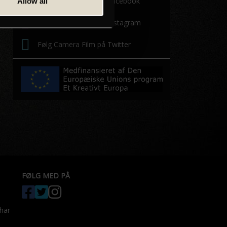
Følg Camera Film på Facebook
Allow all
Følg Camera Film på Instagram
Følg Camera Film på Twitter
FØLG MED PÅ
 har