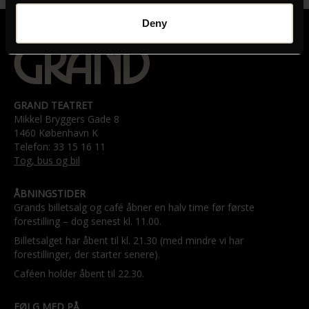
Deny
GRAND TEATRET
Mikkel Bryggers Gade 8
1460 København K
Telefon: 33 15 16 11
Tog, bus og bil
ÅBNINGSTIDER
Grands billetsalg og café åbner en halv time før første
forestilling – dog senest kl. 11.00.
Billetsalget har åbent til kl. 21.30 (med mindre vi har
forestillinger, der starter senere).
Caféen holder åbent til 22.30.
FØLG MED PÅ