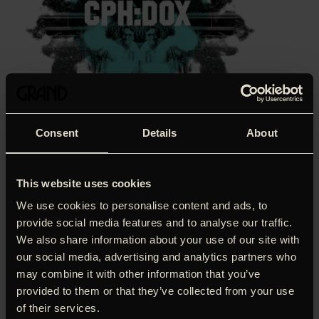
Consent
Details
About
This website uses cookies
We use cookies to personalise content and ads, to
provide social media features and to analyse our traffic.
Omvæltningerne i de arabiske lande har ikke nødvendigvis
We also share information about your use of our site with
en begyndelse, en midte og en slutning – og heller ikke
our social media, advertising and analytics partners who
nødvendigvis i den rækkefølge. Det minder ‘Nowhere Near
may combine it with other information that you’ve
Tomorrow’ os om, og det er måske på høje tid. Det hele
provided to them or that they’ve collected from your use
starter og slutter ganske vist med viljen til frihed. Men hvis
of their services.
man er irakisk flygtning i Syrien er problemerne knap ovre,