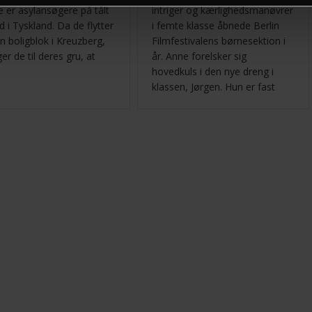
e er asylansøgere på tålt
intriger og kærlighedsmanøvrer
 i Tyskland. Da de flytter
i femte klasse åbnede Berlin
en boligblok i Kreuzberg,
Filmfestivalens børnesektion i
r de til deres gru, at
år. Anne forelsker sig
hovedkuls i den nye dreng i
klassen, Jørgen. Hun er fast