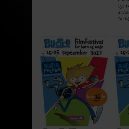
Eye F
advok
Duris)