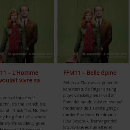
11 – L’Homme
FFM11 – Belle épine
voulait vivre sa
Rebecca Zlotowskis gribende
karakterstudie følger en ung
piges vanskeligheder ved at
is one of those well-
finde det sunde ståsted ovenpå
d thrillers the French are
moderens død. Første gang vi
d at – think ‘Tell No One’
møder Prudence Friedmann
Anything For Her’ – where
(Léa Seydoux, fremragende!)
dinary life suddenly goes
kropsvisiteres hun efter et
bly wrong.’ Val Kermode,