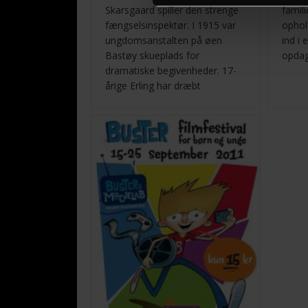
Skarsgaard spiller den strenge
famili
fængselsinspektør. I 1915 var
ophold
ungdomsanstalten på øen
ind i 
Bastøy skueplads for
opdage
dramatiske begivenheder. 17-
årige Erling har dræbt