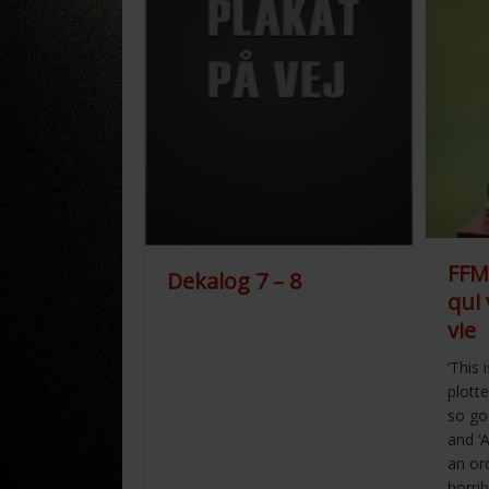
FFM
Dekalog 7 – 8
qui 
vie
‘This 
plotte
so goo
and ‘
an or
horri