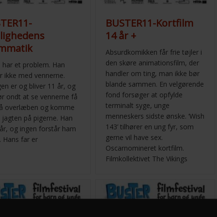
TER11-
BUSTER11-Kortfilm
lighedens
14 år +
mmatik
Absurdkomikken får frie tøjler i
den skøre animationsfilm, der
 har et problem. Han
handler om ting, man ikke bør
r ikke med vennerne.
blande sammen. En velgørende
en er og bliver 11 år, og
fond forsøger at opfylde
ør ondt at se vennerne få
terminalt syge, unge
på overlæben og komme
menneskers sidste ønske. ‘Wish
i jagten på pigerne. Han
143’ tilhører en ung fyr, som
 år, og ingen forstår ham
gerne vil have sex.
t. Hans far er
Oscarnomineret kortfilm.
Filmkollektivet The Vikings