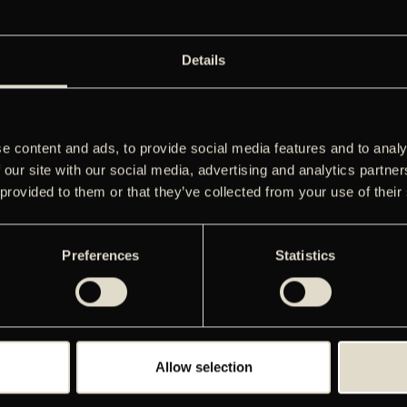
Details
e content and ads, to provide social media features and to analy
 our site with our social media, advertising and analytics partn
 provided to them or that they’ve collected from your use of their
Preferences
Statistics
TER11-Kaddisch
BUSTER11-Jørgen +
 einen Freund
Anne
ch für einen Freund’ er et
En af Norges mest populære
komisk drama om et
børnebøger er blevet
 venskab, der opstår
filmatiseret som ‘Jørgen + Anne
Allow selection
kulturelle og religiøse
= Sant’. Filmen om
lligheder. Ali og hans
stormerende forelskelse,