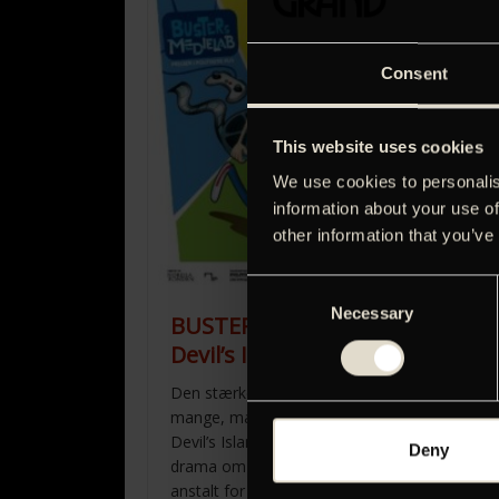
Consent
This website uses cookies
We use cookies to personalis
information about your use of
other information that you’ve
Consent
Necessary
Selection
BUSTER11-King of
BUS
Devil’s Island
für
Den stærkeste norske film i
Kaddis
mange, mange år. ‘King of
tragi
Devil’s Island’ er et autentisk
umage
Deny
drama om et fangeoprør på en
trods 
anstalt for unge. Stellan
forske