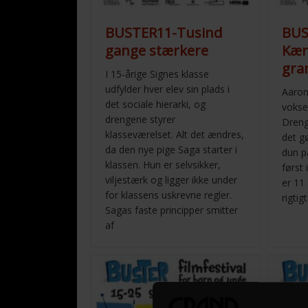
BUSTER11-Tusind
BUS
gange stærkere
Kær
gra
I 15-årige Signes klasse
udfylder hver elev sin plads i
Aaron
det sociale hierarki, og
vokse
drengene styrer
Dreng
klasseværelset. Alt det ændres,
det g
da den nye pige Saga starter i
dun 
klassen. Hun er selvsikker,
først 
viljestærk og ligger ikke under
er 11
for klassens uskrevne regler.
rigtig
Sagas faste principper smitter
af