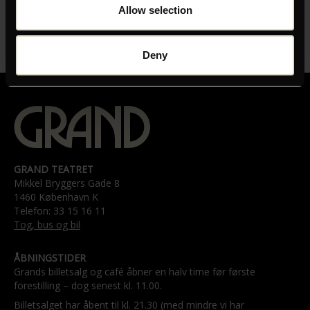
Vincent Lacoste, Stacy Martin, Isaure Multrier
Allow selection
UNDERTEKSTER
Orig. vers. med danske undertekster
Deny
GRAND TEATRET
Mikkel Bryggers Gade 8
1460 København K
Telefon: 33 15 16 11
Tog, bus og bil
ÅBNINGSTIDER
Grands billetsalg og café åbner en halv time før første
forestilling – dog senest kl. 11.00.
Billetsalget har åbent til kl. 21.30 (med mindre vi har