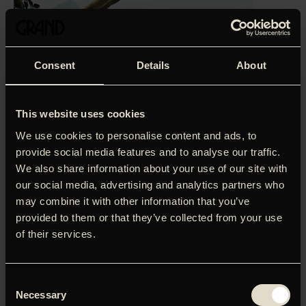
Consent
Details
About
This website uses cookies
We use cookies to personalise content and ads, to
provide social media features and to analyse our traffic.
We also share information about your use of our site with
our social media, advertising and analytics partners who
‘Stor fransk naturfilm. Sjælden og stærk oplevelse for alle
may combine it with other information that you’ve
aldersklasser.’
Søren Vinterberg, Politiken (5 hjerter)
provided to them or that they’ve collected from your use
of their services.
Rabalder Bio er tilbage med en ekstra sommerbonus i
form af en charmerende og imponerende iscenesat
historie om aben Saï, der er opvokset i fangeskab.
Undervejs fra A til B må et fly nødlande i Amazonas-
Consent
Necessary
junglen. Saï er ombord og slipper ud af sit bur. På sin færd
Selection