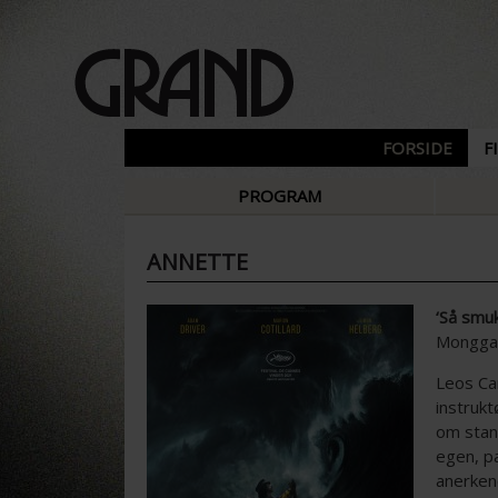
FORSIDE
F
PROGRAM
ANNETTE
‘Så smuk
Monggaa
Leos Ca
instrukt
om stand
egen, p
anerkend