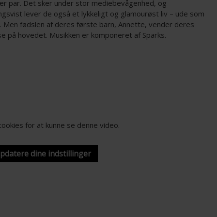
er par. Det sker under stor mediebevågenhed, og
ngsvist lever de også et lykkeligt og glamourøst liv – ude som
 Men fødslen af deres første barn, Annette, vender deres
lse på hovedet. Musikken er komponeret af Sparks.
-cookies for at kunne se denne video.
opdatere dine indstillinger