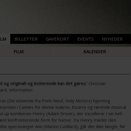
ILM
BILLETTER
GAVEKORT
EVENTS
NYHEDER
FILM
KALENDER
t og originalt og inciterende kan det gøres.’
Christian
rd, Information
rax (De elskende fra Pont-Neuf, Holy Motors) hjemtog
ørprisen i Cannes for denne kulørte, bizarre og rørende musical
-up komikeren Henry (Adam Driver), der excellerer i sin helt
ænt konfronterende form for humor. Da Henry møder den
te operasanger Ann (Marion Cotillard), går der ikke længe, før