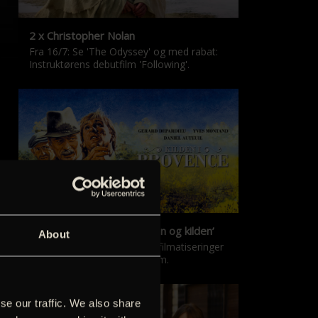
2 x Christopher Nolan
Fra 16/7: Se 'The Odyssey' og med rabat:
Instruktørens debutfilm 'Following'.
‘Kilden i Provence’ & ‘Manon og kilden’
About
De klassiske Marcel Pagnol-filmatiseringer
er tilbage i nyrestaureret form.
se our traffic. We also share