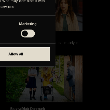
ers who may combine it with
 services.
Marketing
Films with English subtitles
Screenings with English subtitles - mainly in
our sister cinema, Gloria.
Allow all
Biografklub Danmark