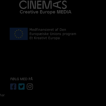
FØLG MED PÅ
 har