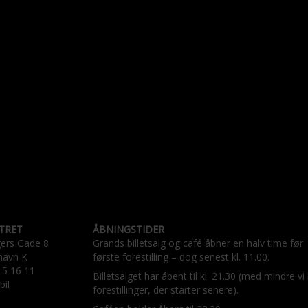
TRET
ÅBNINGSTIDER
gers Gade 8
Grands billetsalg og café åbner en halv time før
havn K
første forestilling – dog senest kl. 11.00.
15 16 11
Billetsalget har åbent til kl. 21.30 (med mindre vi
bil
forestillinger, der starter senere).