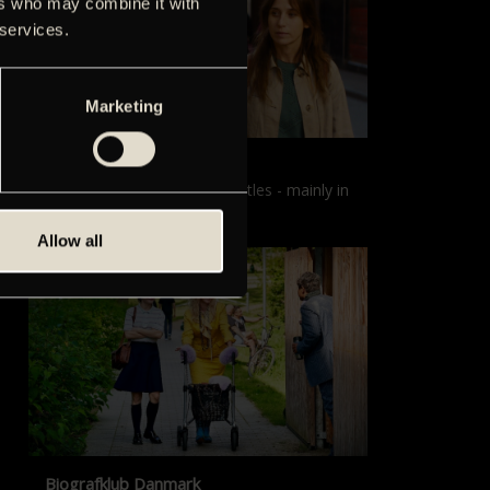
ers who may combine it with
 services.
Marketing
Films with English subtitles
Screenings with English subtitles - mainly in
our sister cinema, Gloria.
Allow all
Biografklub Danmark