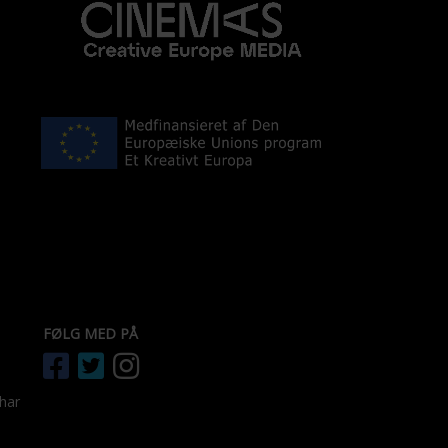
FØLG MED PÅ
 har