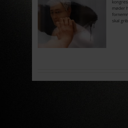
kongres
møder h
fornemme
skal gri