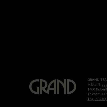
GRAND TEA
Mikkel Bryg
1460 Køben
Telefon: 33 
Tog, bus og 