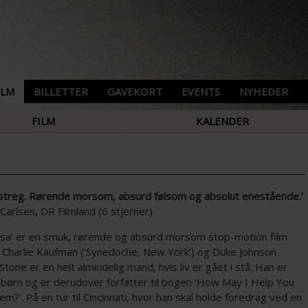
ILM
BILLETTER
GAVEKORT
EVENTS
NYHEDER
FILM
KALENDER
istreg. Rørende morsom, absurd følsom og absolut enestående.’
 Carlsen
,
DR Filmland (6 stjerner)
isa’ er en smuk, rørende og absurd morsom stop-motion film
f Charlie Kaufman (‘Synedoche, New York’) og Duke Johnson.
Stone er en helt almindelig mand, hvis liv er gået i stå. Han er
r børn og er derudover forfatter til bogen ‘How May I Help You
m?’. På en tur til Cincinnati, hvor han skal holde foredrag ved en