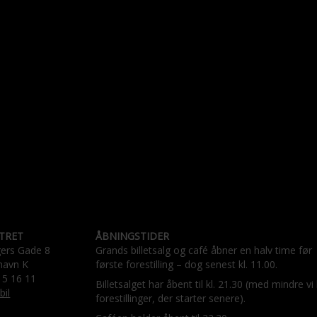
TRET
ÅBNINGSTIDER
gers Gade 8
Grands billetsalg og café åbner en halv time før
havn K
første forestilling – dog senest kl. 11.00.
15 16 11
Billetsalget har åbent til kl. 21.30 (med mindre vi
bil
forestillinger, der starter senere).