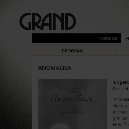
FORSIDE
F
PROGRAM
ANOMALISA
‘En gen
Per Juul
‘Anomal
skabt a
Michael 
gift, ha
Help The