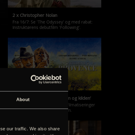
2 x Christopher Nolan
Fra 16/7: Se 'The Odyssey' og med rabat:
Instruktørens debutfilm 'Following'.
‘Kilden i Provence’ & ‘Manon og kilden’
About
De klassiske Marcel Pagnol-filmatiseringer
er tilbage i nyrestaureret form.
se our traffic. We also share