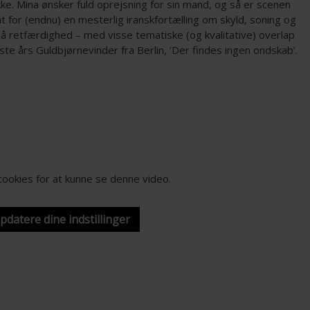
ke. Mina ønsker fuld oprejsning for sin mand, og så er scenen
at for (endnu) en mesterlig iranskfortælling om skyld, soning og
å retfærdighed – med visse tematiske (og kvalitative) overlap
te års Guldbjørnevinder fra Berlin, ’Der findes ingen ondskab’.
-cookies for at kunne se denne video.
opdatere dine indstillinger