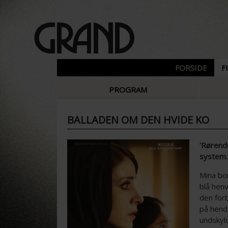
FORSIDE
F
PROGRAM
BALLADEN OM DEN HVIDE KO
‘Rørend
system.
Mina bo
blå henv
den forb
på hend
undskyl