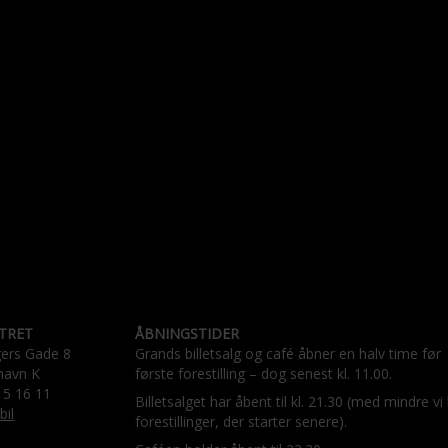
TRET
ÅBNINGSTIDER
gers Gade 8
Grands billetsalg og café åbner en halv time før
havn K
første forestilling – dog senest kl. 11.00.
15 16 11
Billetsalget har åbent til kl. 21.30 (med mindre vi
bil
forestillinger, der starter senere).