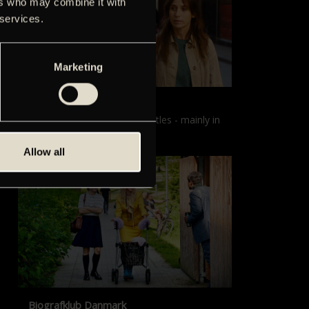
ers who may combine it with
 services.
Marketing
Films with English subtitles
Screenings with English subtitles - mainly in
our sister cinema, Gloria.
Allow all
Biografklub Danmark