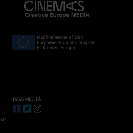
FØLG MED PÅ
 har