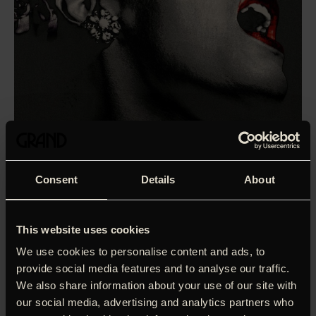
Consent
Details
About
This website uses cookies
We use cookies to personalise content and ads, to
provide social media features and to analyse our traffic.
We also share information about your use of our site with
Som optakt til den nye, unikke jazz begivenhed i Helsingør
our social media, advertising and analytics partners who
SOUND DUES 9.-12. september kommer musikchef Niels