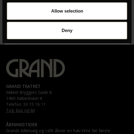
INSTRUKTØR
Allow selection
James Erskine
LÆNGDE
Deny
01:38
GRAND TEATRET
Mikkel Bryggers Gade 8
1460 København K
Telefon: 33 15 16 11
Tog, bus og bil
ÅBNINGSTIDER
Grands billetsalg og café åbner en halv time før første