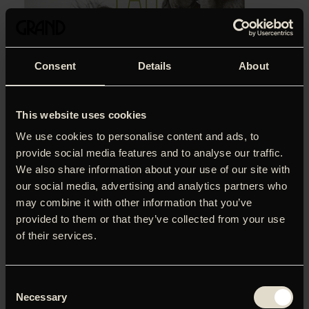
Consent
Details
About
This website uses cookies
We use cookies to personalise content and ads, to
provide social media features and to analyse our traffic.
We also share information about your use of our site with
our social media, advertising and analytics partners who
may combine it with other information that you’ve
provided to them or that they’ve collected from your use
‘Bjergtagende. Forbløffende og bevægende.’
Søren
of their services.
Vinterberg, Politiken (5 hjerter)
I en isoleret dal bor brødrene Gummi og Kiddi i hver deres
Consent
hus og passer hver deres fårebestand, der er fremavlet
Necessary
Selection
gennem generationer. Men selvom de deler jorder og