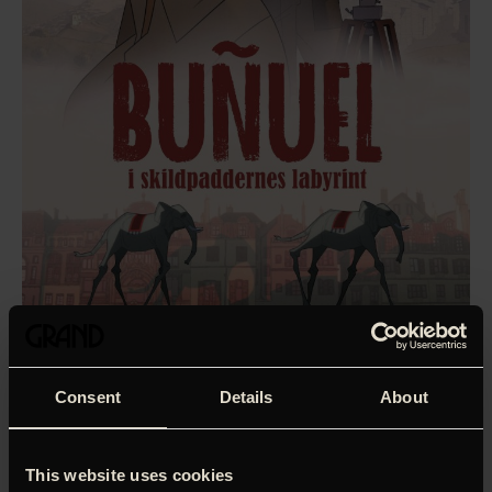
Consent
Details
About
‘Uovertruffen. Animationen er fremragende.’
Katrine
This website uses cookies
Sommer, Jyllands-Posten (5 stjerner)