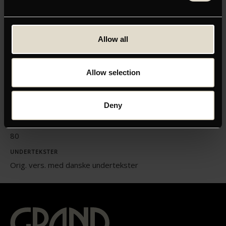
Allow all
ORIGINAL TITEL
Allow selection
Buñuel en el laberinto de las tortugas
INSTRUKTØR
Deny
Salvador Simó
LÆNGDE
80
UNDERTEKSTER
Orig. vers. med danske undertekster