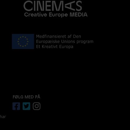
FØLG MED PÅ
 har