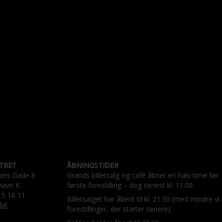
TRET
ÅBNINGSTIDER
gers Gade 8
Grands billetsalg og café åbner en halv time før
havn K
første forestilling – dog senest kl. 11.00.
15 16 11
Billetsalget har åbent til kl. 21.30 (med mindre vi
bil
forestillinger, der starter senere).