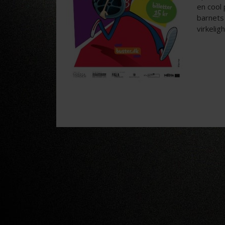
en cool 
barnets
virkelig