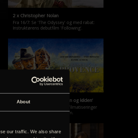
2 x Christopher Nolan
Fra 16/7: Se 'The Odyssey' og med rabat:
Instruktørens debutfilm 'Following'.
‘Kilden i Provence’ & ‘Manon og kilden’
About
De klassiske Marcel Pagnol-filmatiseringer
er tilbage i nyrestaureret form.
se our traffic. We also share