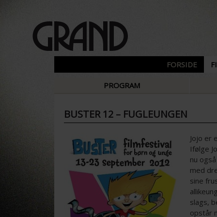
FORSIDE
F
PROGRAM
BUSTER 12 – FUGLEUNGEN
Jojo er 
Ifølge J
nu også
med dren
sine fru
allikeu
slags, b
opstår m