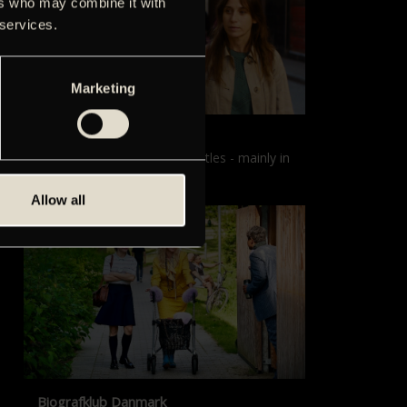
ers who may combine it with
 services.
Marketing
Films with English subtitles
Screenings with English subtitles - mainly in
our sister cinema, Gloria.
Allow all
Biografklub Danmark