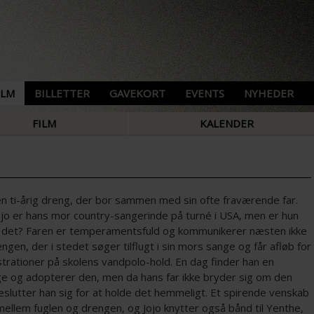
ILM
BILLETTER
GAVEKORT
EVENTS
NYHEDER
FILM
KALENDER
en ti-årig dreng, der bor sammen med sin ofte fraværende far.
ojo er hans mor country-sangerinde på turné i USA, men er hun
 det? Faren er temperamentsfuld og kommunikerer næsten ikke
gen, der i stedet søger tilflugt i sin mors sange og får afløb for
strationer på skolens vandpolo-hold. En dag finder han en
nge og adopterer den, men da hans far ikke bryder sig om den
eslutter han sig for at holde det hemmeligt. Et spirende venskab
ellem fuglen og drengen, og Jojo knytter også bånd til Yenthe,