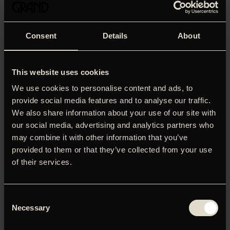
Consent
Details
About
This website uses cookies
We use cookies to personalise content and ads, to
provide social media features and to analyse our traffic.
We also share information about your use of our site with
our social media, advertising and analytics partners who
may combine it with other information that you’ve
provided to them or that they’ve collected from your use
Den unge teenager Sarah føler sig ude af trit med den
of their services.
verden, hun lever i. Hverken skole, venner eller familie
forstår hende, og hun søger desperat efter meningen med
tilværelsen. En række mystiske graffiti-beskeder rundt
Consent
omkring i byen bliver katalysatoren til et hæsblæsende
Necessary
Selection
eventyr ind i en ukendt og dyster underverden, hvor Sarah
må stå ansigt til ansigt med sin egen modløshed. Hun får