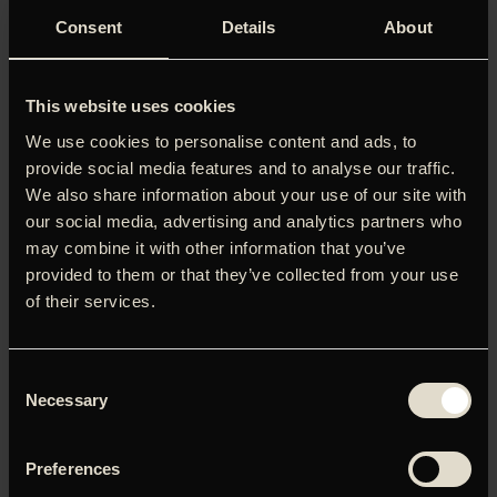
Consent
Details
About
This website uses cookies
We use cookies to personalise content and ads, to
provide social media features and to analyse our traffic.
We also share information about your use of our site with
our social media, advertising and analytics partners who
may combine it with other information that you’ve
provided to them or that they’ve collected from your use
of their services.
Året er 1882, og Sasha, en ung pige fra det russiske
aristokrati, drømmer om det store Nord. Hendes
Consent
bedstefar, en berømt opdagelsesrejsende, er ikke vendt
Necessary
Selection
tilbage efter sin seneste ekspedition til Nordpolen. Han
smittede Sasha med sin eventyrlyst, hvilket ikke passer
Preferences
hendes forældre, der allerede har arrangeret hendes
ægteskab. Men Sasha nægter at lade sig binde og flygter