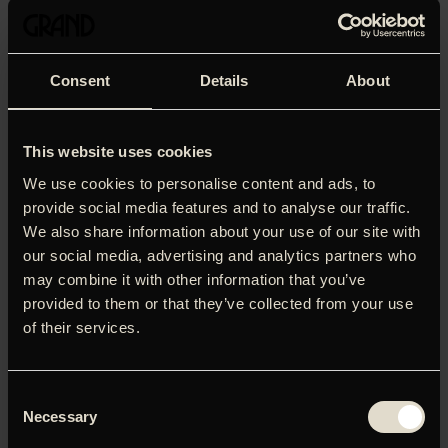
Consent
Details
About
This website uses cookies
We use cookies to personalise content and ads, to
provide social media features and to analyse our traffic.
We also share information about your use of our site with
our social media, advertising and analytics partners who
may combine it with other information that you’ve
provided to them or that they’ve collected from your use
of their services.
Vi inviterer til en gratis visning af vinderen af ‘Nordisk Film
Fondens Bedste Børnefilm’. Vinderen bliver offentliggjort
fredag kl.15 (www.buster.dk), men du kan allerede nu
Consent
booke billet til filmen.
Necessary
Selection
Bemærk det kræver en billet at deltage i visningen.