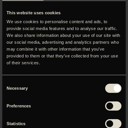
This website uses cookies
We use cookies to personalise content and ads, to
provide social media features and to analyse our traffic.
We also share information about your use of our site with
our social media, advertising and analytics partners who
may combine it with other information that you’ve
provided to them or that they’ve collected from your use
of their services.
Consent
Hamsteren Bob forelsker sig og raser afsted i sit hjul for
Necessary
Selection
at fange sin udkårne. Sjov animationsfilm med en
overraskende slutning. Anders ved ikke, hvordan han skal
håndtere de store drenge, der mobber ham. Men dét ved
Preferences
hans far. Han skal bare gøre som Den Første Anders
Statistics