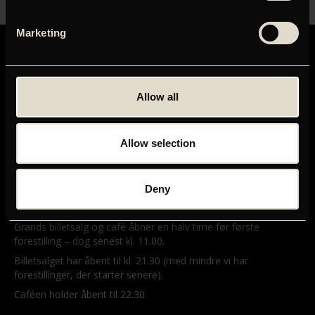
Marketing
Allow all
GRAND TEATRET
Mikkel Bryggers Gade 8
Allow selection
1460 København K
Telefon: 33 15 16 11
Tog, bus og bil
Deny
ÅBNINGSTIDER
Grands billetsalg og café åbner en halv time før første
forestilling – dog senest kl. 11.00.
Billetsalget har åbent til kl. 21.30 (med mindre vi har
forestillinger, der starter senere).
Caféen holder åbent til 22.30.