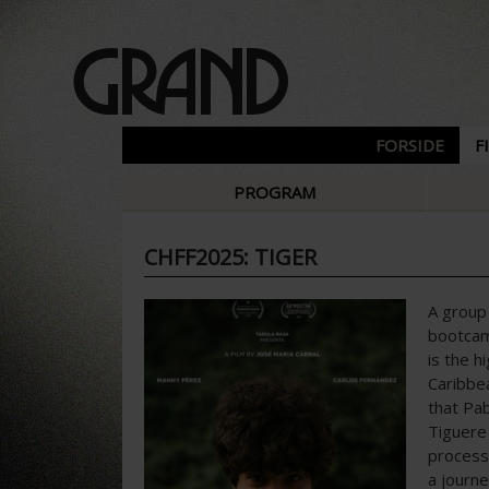
FORSIDE
F
PROGRAM
CHFF2025: TIGER
A group 
bootcamp
is the h
Caribbea
that Pab
Tiguere
process 
a journe