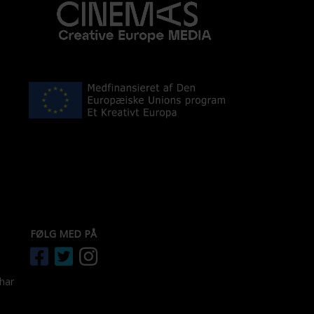
FØLG MED PÅ
 har