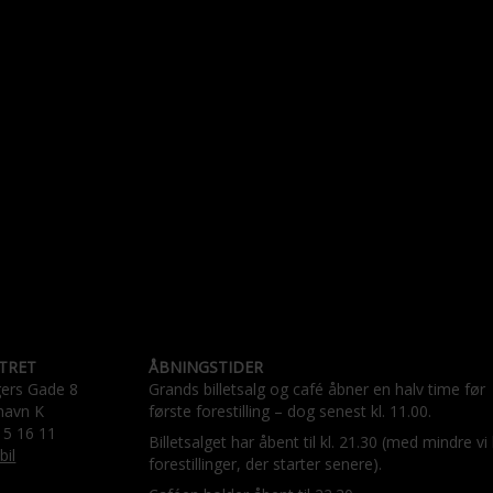
TRET
ÅBNINGSTIDER
gers Gade 8
Grands billetsalg og café åbner en halv time før
havn K
første forestilling – dog senest kl. 11.00.
15 16 11
Billetsalget har åbent til kl. 21.30 (med mindre vi
bil
forestillinger, der starter senere).