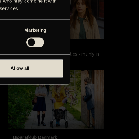
ers who may combine it with
 services.
Marketing
Films with English subtitles
Screenings with English subtitles - mainly in
our sister cinema, Gloria.
Allow all
Biografklub Danmark