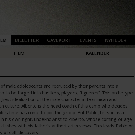
ILM
BILLETTER
GAVEKORT
EVENTS
NYHEDER
FILM
KALENDER
of male adolescents are recruited by their parents into a
 to be forged into hustlers, players, “tigueres”. This archetype
ighest idealization of the male character in Dominican and
n culture. Alberto is the head coach of this camp who decides
lo’s time has come to join the group. But Pablo, his son, is a
 in his own right, unbeknownst to Alberto, whose coming-of-age
clashes with his father’s authoritarian views. This leads Pablo on
y of self-discovery.