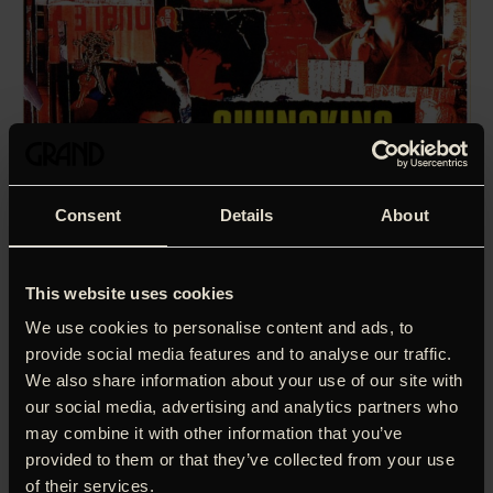
Consent
Details
About
This website uses cookies
We use cookies to personalise content and ads, to
provide social media features and to analyse our traffic.
We also share information about your use of our site with
‘Man forstår, hvorfor Quentin Tarantino faldt pladask for
our social media, advertising and analytics partners who
filmen.’
Rasmus Brendstrup, Filmmagasinet Ekko (6
may combine it with other information that you’ve
stjerner)
provided to them or that they’ve collected from your use
Instruktøren Wong Kar-wai slog igennem med denne
of their services.