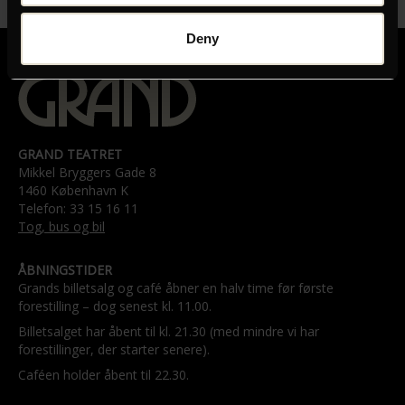
Deny
GRAND TEATRET
Mikkel Bryggers Gade 8
1460 København K
Telefon: 33 15 16 11
Tog, bus og bil
ÅBNINGSTIDER
Grands billetsalg og café åbner en halv time før første
forestilling – dog senest kl. 11.00.
Billetsalget har åbent til kl. 21.30 (med mindre vi har
forestillinger, der starter senere).
Caféen holder åbent til 22.30.