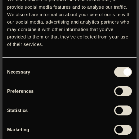
februar. Allerede i credit-sekvensen slås intensiteten an.
provide social media features and to analyse our traffic.
Musikken droner ildevarslende, mens vi overflyver et
We also share information about your use of our site with
natligt Milano for at zoome ind på en fest i lejlighed, hvor
our social media, advertising and analytics partners who
værten savnes. Aftenen før sin pensionering bliver
may combine it with other information that you’ve
politiofficeren Franco Amore (Pierfrancesco Favino) nemlig
provided to them or that they’ve collected from your use
kaldt til gerningsstedet for et diamanttyveri, hvor hans
of their services.
bedste ven og mangeårige partner Dino er blevet dræbt.
Den sidste dag på jobbet skulle have været en fest, men
omstændighederne vil det anderledes, for Franco befinder
Consent
sig pludselig på begge sider af loven.
Necessary
Selection
Preferences
Du skal tillade marketing-cookies for at kunne se denne
video.
Statistics
Klik her for at opdatere dine indstillinger
Marketing