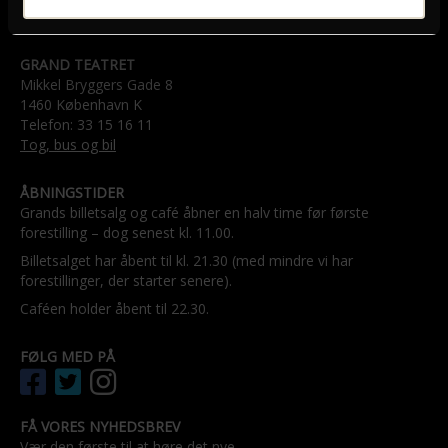
GRAND TEATRET
Mikkel Bryggers Gade 8
1460 København K
Telefon: 33 15 16 11
Tog, bus og bil
ÅBNINGSTIDER
Grands billetsalg og café åbner en halv time før første
forestilling – dog senest kl. 11.00.
Billetsalget har åbent til kl. 21.30 (med mindre vi har
forestillinger, der starter senere).
Caféen holder åbent til 22.30.
FØLG MED PÅ
FÅ VORES NYHEDSBREV
Vær den første til at høre det nye