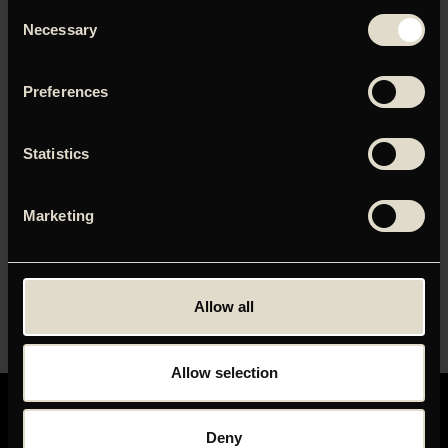
Consent
Necessary
Selection
Du skal tillade marketing-cookies for at kunne se denne
video.
Preferences
Klik her for at opdatere dine indstillinger
Statistics
Marketing
ORIGINAL TITEL
C'mon C'mon
Allow all
LÆNGDE
01:48
Allow selection
Deny