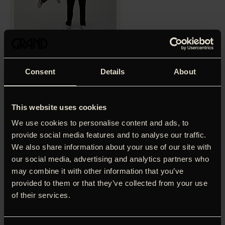
Consent
Details
About
‘En vidunderlig og eftertænksom film om faderrollen og
tilværelsens tvetydighed.’
Nanna Frank, Politiken (5 hjerter)
Radiojournalisten Johnny (Joaquin Phoenix) og hans unge
This website uses cookies
nevø (Woody Norman) knytter en tæt og særlig relation,
We use cookies to personalise content and ads, to
da de uventet bliver tvunget til at være sammen og er
nødt til få en dagligdag til at fungere. ‘C’mon C’mon’ er en
provide social media features and to analyse our traffic.
sprød og dybt rørende fortælling om forholdet mellem
We also share information about your use of our site with
børn og voksne – og om fortid og fremtid i en mere og
our social media, advertising and analytics partners who
mere uforudsigelig verden. Joaquin Phoenix er tilbage i sin
may combine it with other information that you’ve
første rolle siden ‘Joker’ og viser med ‘C’mon C’mon’ en helt
provided to them or that they’ve collected from your use
anden side af sit enorme talent.
of their services.