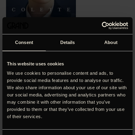
Consent
Details
About
‘Man rejser sig og går lidt mere rank ud af biografsalen. På
kunstens, kærlighedens og kvindernes vegne.’
Sarah-Iben
Almbjerg, Berlingske (5 stjerner)
This website uses cookies
We use cookies to personalise content and ads, to
Da Colette (Keira Knightley) gifter sig med Henry ‘Willy’
provide social media features and to analyse our traffic.
Gauthier-Villars (Dominic West), kastes hun ind i det
We also share information about your use of our site with
hæsblæsende Parisiske bohemeverden, hvor hun hurtigt
sine evner som forfatter. Hendes første romaner udgives
our social media, advertising and analytics partners who
dog under Willy’s navn, men langsomt begynder Colette at
may combine it with other information that you’ve
kæmpe imod og at kæmpe for den berømmelse og status,
provided to them or that they’ve collected from your use
hun fortjener. Keira Knightley spiller titelrollen som Colette,
of their services.
der ikke kun var en talentfuld forfatter, skuespiller og
journalist, men også en foregangskvinde, som kæmpede
for sin ret til at have en stemme i en mandsdomineret