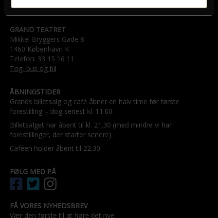
GRAND TEATRET
Mikkel Bryggers Gade 8
1460 København K
Telefon: 33 15 16 11
Tog, bus og bil
ÅBNINGSTIDER
Grands billetsalg og café åbner en halv time før første
forestilling – dog senest kl. 11.00.
Billetsalget har åbent til kl. 21.30 (med mindre vi har
forestillinger, der starter senere).
Caféen holder åbent til 22.30.
FØLG MED PÅ
FÅ VORES NYHEDSBREV
Vær den første til at høre det nye