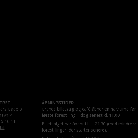
TRET
ÅBNINGSTIDER
gers Gade 8
Grands billetsalg og café åbner en halv time før
havn K
første forestilling – dog senest kl. 11.00.
15 16 11
Billetsalget har åbent til kl. 21.30 (med mindre vi
bil
forestillinger, der starter senere).