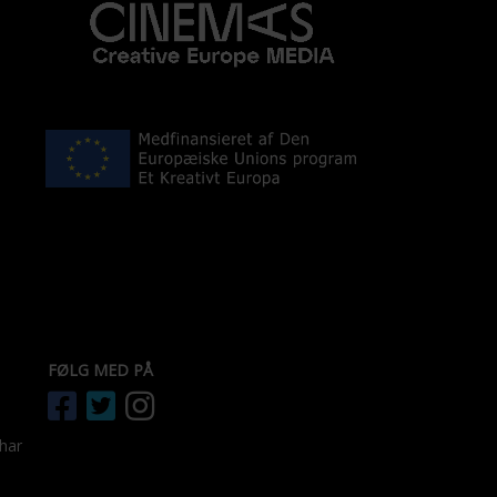
FØLG MED PÅ
 har