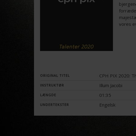
bjergen
forræde
majestæ
vores ev
CPH PIX 2020: Th
ORIGINAL TITEL
Illum Jacobi
INSTRUKTØR
01:35
LÆNGDE
Engelsk
UNDERTEKSTER