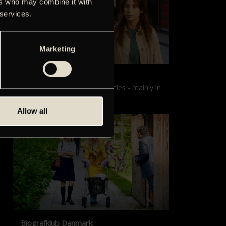
ers who may combine it with
 services.
Marketing
Films with English subtitles
Screenings with English subtitles - mainly in
our sister cinema, Gloria.
Allow all
Biografklub Danmark