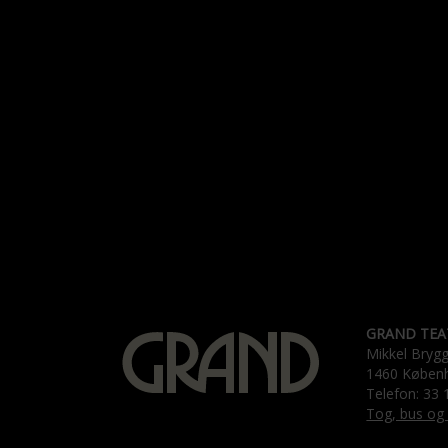
GRAND TEA
Mikkel Bryg
1460 Køben
Telefon: 33 
Tog, bus og 