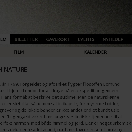
ILM
BILLETTER
GAVEKORT
EVENTS
NYHEDER
FILM
KALENDER
TH NATURE
, år 1769. Forgældet og afdanket flygter filosoffen Edmund
ra sit hjem i London for at drage på en ekspedition gennem
. Hans formål: at beskrive det sublime. Men de naturskønne
er er slet ikke så nemme at indkapsle, for myrerne bidder,
gnaver og de lokale bønder er ikke andet end et bundt usle
ker. Til gengæld virker hans unge, vestindiske tjenerinde til at
perfekt harmoni med både himmel og jord. Der er noget urkomisk
lmens dekadente adelsmand, når han stavrer ensomt omkring i