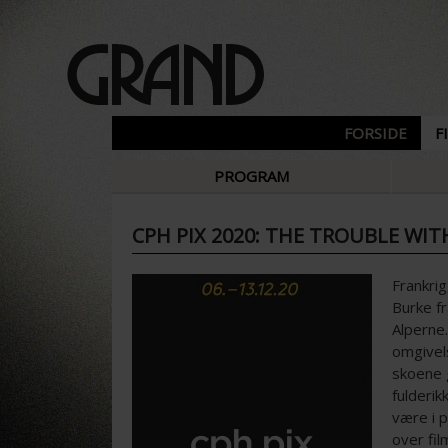
FORSIDE
F
PROGRAM
CPH PIX 2020: THE TROUBLE WI
Frankrig
Burke f
Alperne
omgivels
skoene 
fulderik
være i 
over fi