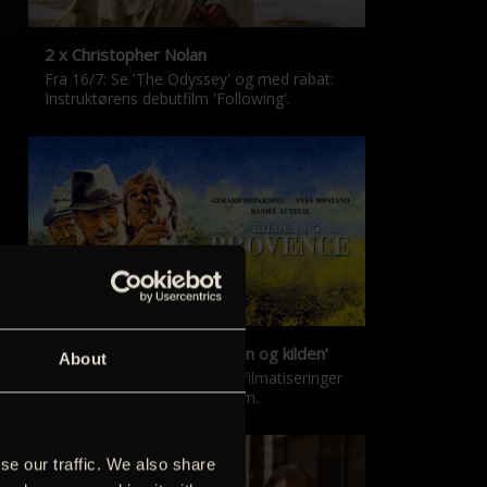
2 x Christopher Nolan
Fra 16/7: Se 'The Odyssey' og med rabat:
Instruktørens debutfilm 'Following'.
‘Kilden i Provence’ & ‘Manon og kilden’
About
De klassiske Marcel Pagnol-filmatiseringer
er tilbage i nyrestaureret form.
se our traffic. We also share