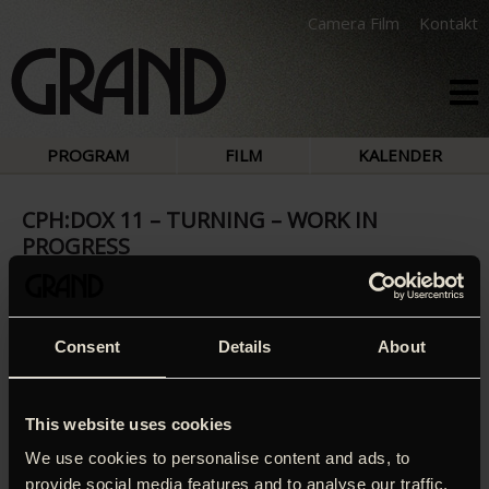
Camera Film
Kontakt
PROGRAM
FILM
KALENDER
CPH:DOX 11 – TURNING – WORK IN
PROGRESS
Den længe ventede film med og af Antony and the
Consent
Details
About
Johnsons! Den dansk-amerikansk producerede musikfilm
vises i en næsten færdig version som én af hovedtitlerne
på årets CPH:DOX. Filmen er resultatet af et mangeårigt
samarbejde mellem den amerikanske videokunstner
This website uses cookies
Charles Atlas og Antony selv. Filmen er en rejse ind i den
We use cookies to personalise content and ads, to
anmelderroste performance-tour ‘Turning’, som Antony og
provide social media features and to analyse our traffic.