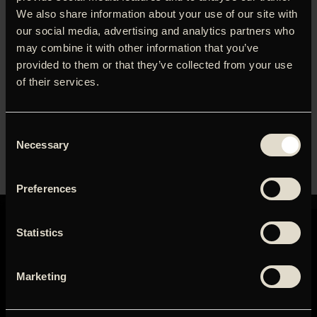
Charles Atlas i fællesskab realiserede i 2006 – en sanselig
We also share information about your use of our site with
og rørende udforskning af temaer omkring transeksualitet
our social media, advertising and analytics partners who
og den grundlæggende længsel efter at høre til.
Performerne er kvinder fra New Yorks transseksuelle miljø
may combine it with other information that you’ve
og nogle af dem er selv kendte sangere, bl.a Nomi fra
provided to them or that they’ve collected from your use
bandet Jessica6. The Guardian kaldte performancen
of their services.
‘fragile, life affirming, and truly wonderful’ og gav den fem
stjerner, mens Le Monde i Paris hyldede den som et
‘Concert-manifeste transsexuel’.
Consent
Necessary
Selection
Preferences
Statistics
Marketing
GRAND TEATRET
Mikkel Bryggers Gade 8