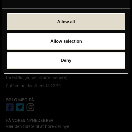
GRAND TEATRET
Mikkel Bryggers Gade 8
Allow all
1460 København K
Telefon: 33 15 16 11
Tog, bus og bil
Allow selection
ÅBNINGSTIDER
Grands billetsalg og café åbner en halv time før første
Deny
forestilling – dog senest kl. 11.00.
Billetsalget har åbent til kl. 21.30 (med mindre vi har
forestillinger, der starter senere).
Caféen holder åbent til 22.30.
FØLG MED PÅ
FÅ VORES NYHEDSBREV
Vær den første til at høre det nye