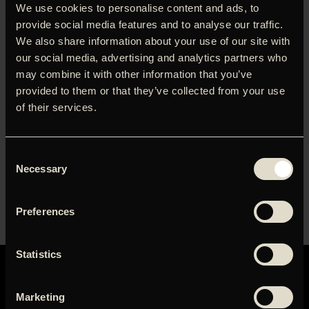
We use cookies to personalise content and ads, to
provide social media features and to analyse our traffic.
We also share information about your use of our site with
our social media, advertising and analytics partners who
Den parisiske festival ‘A Shaded View of Fashion Film’, der
may combine it with other information that you’ve
arrangeres af modeekspert og fashion-diva Diane Pernet,
provided to them or that they’ve collected from your use
sætter fokus på det udtryk, som opstår i mødet imellem
of their services.
kunst, mode og film. Mød Diane Pernet i samtale med
Henrik Vibskov, når hun vender tilbage til CPH:DOX for at
vise et udvalg af værker fra festivalen – værker, som føjer
Consent
nye dimensioner til modeindustrien, der altid har været tæt
Necessary
Selection
knyttet til både filmen og andre kunstarter.
Preferences
Statistics
Marketing