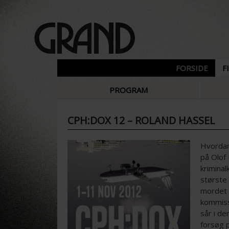
FORSIDE
F
PROGRAM
CPH:DOX 12 – ROLAND HASSEL
Hvordan
på Olof
kriminal
største
mordet l
kommiss
sår i d
forsøg p