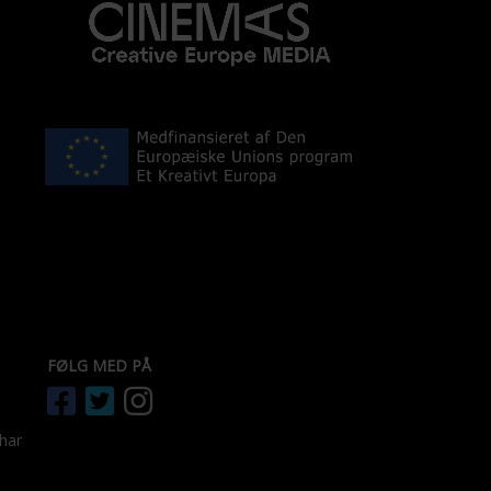
FØLG MED PÅ
 har