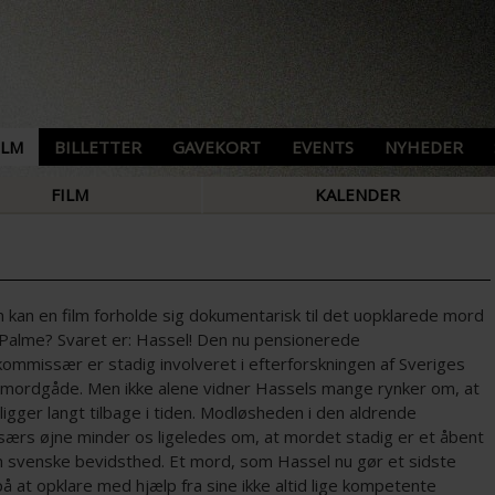
ILM
BILLETTER
GAVEKORT
EVENTS
NYHEDER
FILM
KALENDER
 kan en film forholde sig dokumentarisk til det uopklarede mord
 Palme? Svaret er: Hassel! Den nu pensionerede
kommissær er stadig involveret i efterforskningen af Sveriges
 mordgåde. Men ikke alene vidner Hassels mange rynker om, at
igger langt tilbage i tiden. Modløsheden i den aldrende
ærs øjne minder os ligeledes om, at mordet stadig er et åbent
en svenske bevidsthed. Et mord, som Hassel nu gør et sidste
å at opklare med hjælp fra sine ikke altid lige kompetente