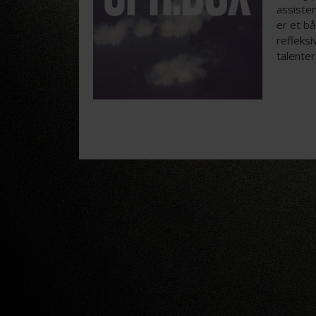
assisten
er et b
refleksi
talenter