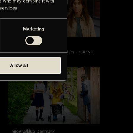
ers who may combine it with
 services.
Marketing
Films with English subtitles
Screenings with English subtitles - mainly in
our sister cinema, Gloria.
Allow all
Biografklub Danmark