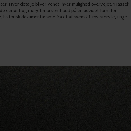
ter. Hver detalje bliver vendt, hver mulighed overvejet. ‘Hassel’
åde seriøst og meget morsomt bud på en udvidet form for
v, historisk dokumentarisme fra et af svensk films største, unge
.