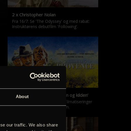
2 x Christopher Nolan
Fra 16/7: Se 'The Odyssey' og med rabat:
Instruktørens debutfilm 'Following'.
‘Kilden i Provence’ & ‘Manon og kilden’
About
De klassiske Marcel Pagnol-filmatiseringer
er tilbage i nyrestaureret form.
se our traffic. We also share