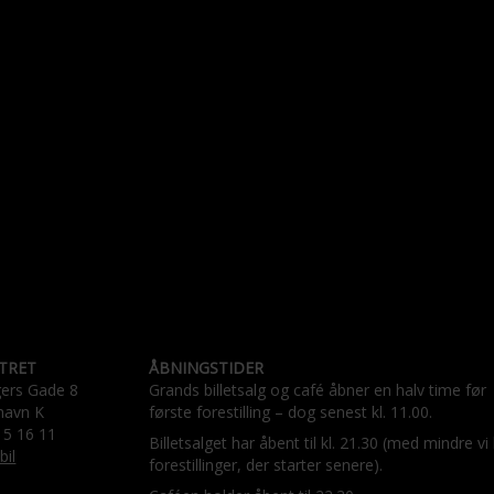
TRET
ÅBNINGSTIDER
gers Gade 8
Grands billetsalg og café åbner en halv time før
havn K
første forestilling – dog senest kl. 11.00.
15 16 11
Billetsalget har åbent til kl. 21.30 (med mindre vi
bil
forestillinger, der starter senere).