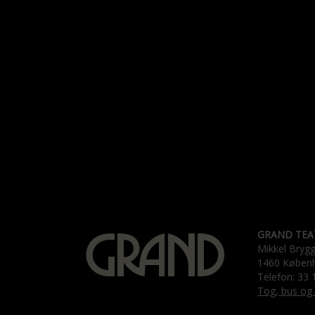
GRAND TEA
Mikkel Bryg
1460 Køben
Telefon: 33 
Tog, bus og 