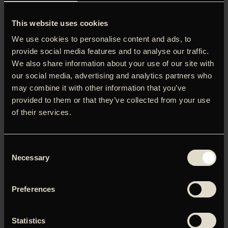
This website uses cookies
We use cookies to personalise content and ads, to
‘Side by Side’ er et crash-kursus i hvad den digitale
provide social media features and to analyse our traffic.
revolution betyder for filmen, og en veloplagt
opsummering af alle de friheder (og nye begrænsninger!),
We also share information about your use of our site with
som digitaliseringen fører med sig. Keanu Reeves er
our social media, advertising and analytics partners who
overraskende sjov og veloplagt som værten, der møder
may combine it with other information that you’ve
instruktør-eliten til en snak om noget, de alle er dybt
provided to them or that they’ve collected from your use
optagede af (og uenige om): Lynch, von Trier, Scorsese,
of their services.
Nolan, Fincher, Lucas, Cameron, Boyle, Soderbergh – samt
nogle af verdens bedste filmfotografer, heriblandt Anthony
Dod Mantle. Alle har en mening om det digitale paradigme-
Consent
skifte, men er filmene egentlig blevet bedre af de nye
Necessary
Selection
muligheder? Som titlen antyder rejses forholdet imellem
celluloid og digital ikke som et enten/eller, og selvom
spørgsmålet får de største filmfolk helt op af stolen, bliver
Preferences
debatten aldrig indforstået.
Statistics