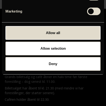
Marketing
Allow all
GRAND TEATRET
Mikkel Bryggers Gade 8
Allow selection
1460 København K
Telefon: 33 15 16 11
Tog, bus og bil
Deny
ÅBNINGSTIDER
Grands billetsalg og café åbner en halv time før første
forestilling – dog senest kl. 11.00.
Billetsalget har åbent til kl. 21.30 (med mindre vi har
forestillinger, der starter senere).
Caféen holder åbent til 22.30.