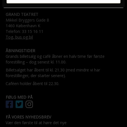
GRAND TEATRET
Mikkel Bryggers Gade 8
1460 København K
Telefon: 33 15 16 11
Tog, bus og bil
ÅBNINGSTIDER
Grands billetsalg og café åbner en halv time før første
forestilling – dog senest kl. 11.00.
Billetsalget har åbent til kl. 21.30 (med mindre vi har
forestillinger, der starter senere).
Caféen holder åbent til 22.30.
FØLG MED PÅ
FÅ VORES NYHEDSBREV
Vær den første til at høre det nye