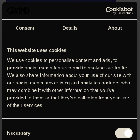
Consent
Details
About
This website uses cookies
We use cookies to personalise content and ads, to
provide social media features and to analyse our traffic.
We also share information about your use of our site with
our social media, advertising and analytics partners who
may combine it with other information that you’ve
‘Jeg er så glad for at være her…’, sukker en ældre kvinde,
provided to them or that they’ve collected from your use
der akkurat sidder oprejst i en lænestol, svøbt i et
of their services.
uldtæppe og nyder en cigaret. Blot få dage efter ligger hun
livsforladt, men fredfyldt med en blomst mellem de
foldede hænder på sin seng. ‘Last Dreams’ er et skarpt
Consent
skåret udsnit af virkeligheden på et hospice, sidste stop
Necessary
Selection
før døden. Fragmenter af samtaler om livshændelser og