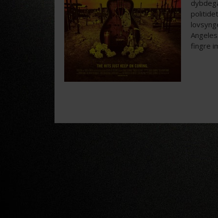
dybdegå
politide
lovsynge
Angeles.
fingre i