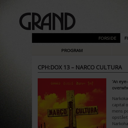
FORSIDE
F
PROGRAM
CPH:DOX 13 – NARCO CULTURA
‘An eye
overwhel
Narkokar
capital
mens pol
opstået 
Narkoha