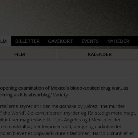
ILM
BILLETTER
GAVEKORT
EVENTS
NYHEDER
FILM
KALENDER
-opening examination of Mexico’s blood-soaked drug war…as
ming as it is absorbing.’
Variety
tellerne styrer alt i den mexicanske by Juárez, ‘the murder
 of the World’. De korrumperer, myrder og får stadigt mere magt,
itiet ser magtesløse til. I Los Angeles og i Mexico er der
en musikkultur, der lovpriser vold, penge og narkohandel.
ndlen blevet et populærkulturelt fænomen. ‘Narco Cultura’ er et