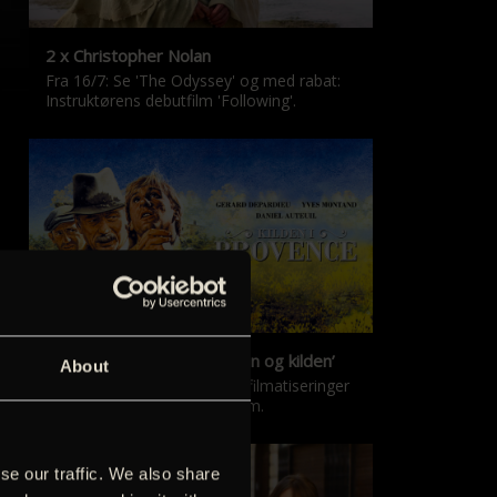
2 x Christopher Nolan
Fra 16/7: Se 'The Odyssey' og med rabat:
Instruktørens debutfilm 'Following'.
‘Kilden i Provence’ & ‘Manon og kilden’
About
De klassiske Marcel Pagnol-filmatiseringer
er tilbage i nyrestaureret form.
se our traffic. We also share