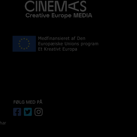
FØLG MED PÅ
 har