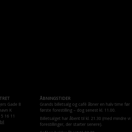
TRET
ÅBNINGSTIDER
gers Gade 8
Grands billetsalg og café åbner en halv time før
havn K
første forestilling – dog senest kl. 11.00.
15 16 11
Billetsalget har åbent til kl. 21.30 (med mindre vi
bil
forestillinger, der starter senere).