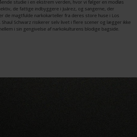
ende studie i en ekstrem verden, hvor vi følger en modløs
tektiv, de fattige indbyggere i Juárez, og sangerne, der
r de magtfulde narkokarteller fra deres store huse i Los
 Shaul Schwarz risikerer selv livet i flere scener og lægger ikke
mellem i sin gengivelse af narkokulturens blodige bagside.