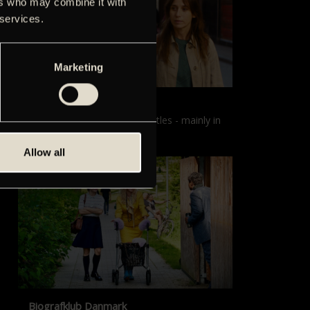
ers who may combine it with
 services.
Marketing
Films with English subtitles
Screenings with English subtitles - mainly in
our sister cinema, Gloria.
Allow all
Biografklub Danmark