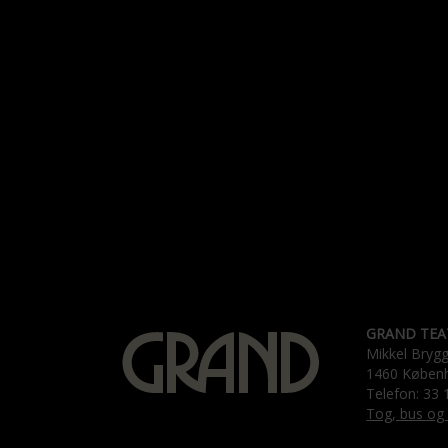
GRAND TEA
Mikkel Bryg
1460 Køben
Telefon: 33 
Tog, bus og 