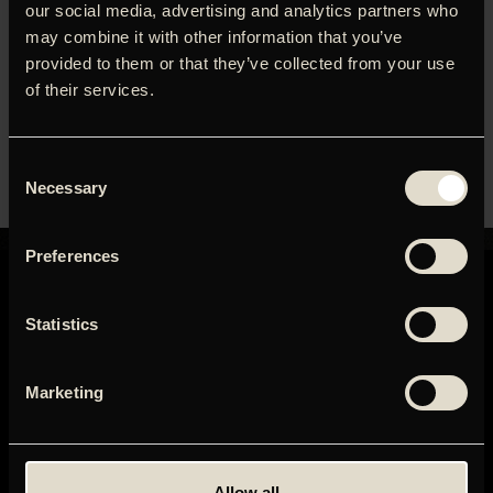
(Jonathan Meese), Onkel Ole, flere andre og ikke mindst
our social media, advertising and analytics partners who
kunstneren selv – og hans forældre. Charmerende og
may combine it with other information that you’ve
hverdagsmagisk iscenesat, hvor karakter, farver og
provided to them or that they’ve collected from your use
skygger vokser som fantasifigurer på lærredet. ‘Tal R –
of their services.
The Virgin’ vises sammen med tre af Tal R’s egne film:
‘Sex’, ‘Mors’ og ‘Et skib er ikke en ø’.
Consent
Necessary
Selection
Preferences
Statistics
GRAND TEATRET
Marketing
Mikkel Bryggers Gade 8
1460 København K
Telefon: 33 15 16 11
Tog, bus og bil
Allow all