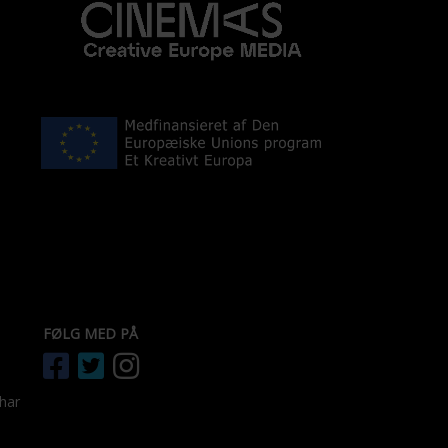
FØLG MED PÅ
 har