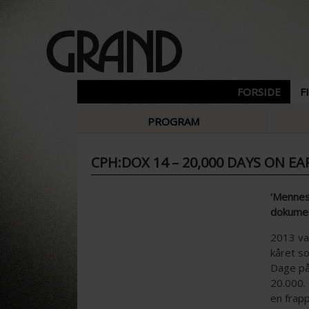
FORSIDE
F
PROGRAM
CPH:DOX 14 – 20,000 DAYS ON E
‘Mennesk
dokumen
2013 var
kåret so
Dage på
20.000.
en frap