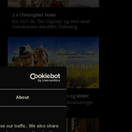
2 x Christopher Nolan
Fra 16/7: Se 'The Odyssey' og med rabat:
Instruktørens debutfilm 'Following'.
‘Kilden i Provence’ & ‘Manon og kilden’
About
De klassiske Marcel Pagnol-filmatiseringer
er tilbage i nyrestaureret form.
se our traffic. We also share