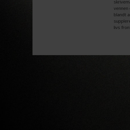
skrivema
vennen o
blandt 
suppler
livs fron