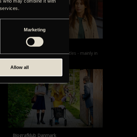
ers who may combine it with
 services.
Marketing
Films with English subtitles
Screenings with English subtitles - mainly in
our sister cinema, Gloria.
Allow all
Biografklub Danmark