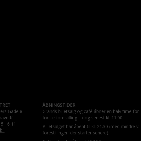
TRET
ÅBNINGSTIDER
gers Gade 8
Grands billetsalg og café åbner en halv time før
havn K
første forestilling – dog senest kl. 11.00.
15 16 11
Billetsalget har åbent til kl. 21.30 (med mindre vi
bil
forestillinger, der starter senere).