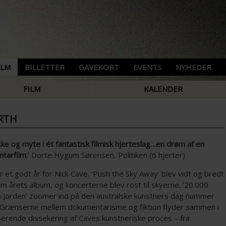
ILM
BILLETTER
GAVEKORT
EVENTS
NYHEDER
FILM
KALENDER
ARTH
e og myte i ét fantastisk filmisk hjerteslag…en drøm af en
tarfilm.’
Dorte Hygum Sørensen, Politiken (6 hjerter)
 et godt år for Nick Cave. ‘Push the Sky Away’ blev vidt og bredt
m årets album, og koncerterne blev rost til skyerne. ‘20.000
 Jorden’ zoomer ind på den australske kunstners dag nummer
 Grænserne mellem dokumentarisme og fiktion flyder sammen i
perende dissekering af Caves kunstneriske proces – fra