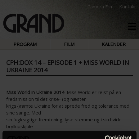
Camera Film
Kontakt
PROGRAM
FILM
KALENDER
CPH:DOX 14 – EPISODE 1 + MISS WORLD IN
UKRAINE 2014
Miss World in Ukraine 2014
: Miss World er rejst på en
fredsmission til det krise- (og næsten
krigs-)ramte Ukraine for at sprede fred og tolerance med
sine sange. Med
sin fugleagtige fremtoning, lyse stemme og i sin hvide
bryllupskjole
lander hun som en menneskelig inkarnation af en fredsdue