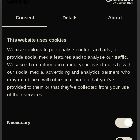
sendt fra
himlen. En amerikansk akademiker analyserer ‘projektet’.
Begge to er
Consent
Details
About
spillet af den danske kunstner Nielsen, hvis
interventionistiske – men
ikke ironiske – film imiterer den aktivistiske anti-æstetik,
This website uses cookies
man kender
fra den politiske protestfilm. Reaktionen fra de mennesker
We use cookies to personalise content and ads, to
Miss World
provide social media features and to analyse our traffic.
møder er imødekommende og oprigtige – i hvert fald for
We also share information about your use of our site with
de flestes
our social media, advertising and analytics partners who
vedkommende.
Episode 1
: Alene og uden anden bagage
may combine it with other information that you’ve
end et analogt Hi8-videokamera og svære
provided to them or that they’ve collected from your use
kærestesorger rejser Renzo Martens illegalt ind i
of their services.
Tjetjenien. Året er
2003, landet er en krigszone, og allerede ved grænsen er
Martens tæt på
Consent
at blive skudt ned af en vred, russisk soldat. Men Martens
Necessary
Selection
er faktisk
ikke ude på ballade. I det krigsramte kaos imellem Groznys
sønderskudte